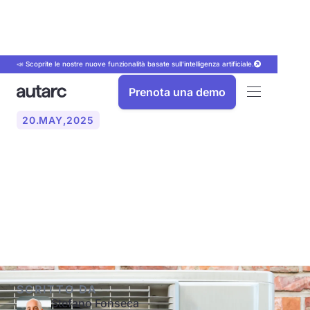
📣 Scoprite le nostre nuove funzionalità basate sull'intelligenza artificiale.
Prenota una demo
20
.
MAY
,
2025
Pompa di calore o
riscaldatore a olio: una
panoramica del confronto
SCRITTO DA
Stefano Fonseca