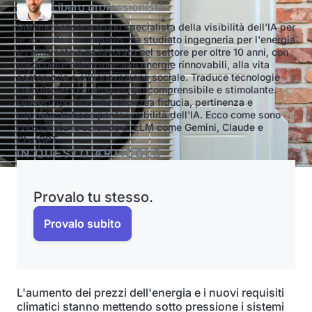
Libero professionista
Stefano Fonseca è uno specialista della visibilità dell'IA per
le aziende con impatto. Ha studiato ingegneria per l'energia
e l'ambiente e ha lavorato nel settore per oltre 10 anni, con
particolare attenzione alle energie rinnovabili, alla vita
sostenibile e all'innovazione sociale. Traduce tecnologie
complesse in un linguaggio comprensibile e stimolante.
Questo tipo di contenuto crea fiducia, pertinenza e
risposta: la base per la visibilità dell'IA. Ecco come sono
consigliate le aziende di LLM come Gemini, Claude e
ChatGPT.
IN QUESTO ARTICOLO
Provalo tu stesso.
Provalo subito
L'aumento dei prezzi dell'energia e i nuovi requisiti
climatici stanno mettendo sotto pressione i sistemi