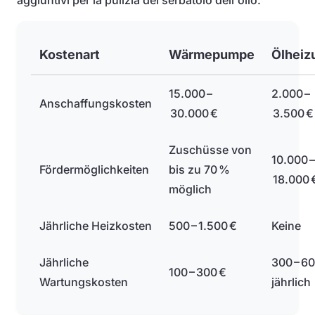
aggiuntivi per la pulizia del serbatoio dell'olio.
Kostenart
Wärmepumpe
Ölheiz
15.000 –
2.000 –
Anschaffungskosten
30.000 €
3.500 €
Zuschüsse von
10.000 –
Fördermöglichkeiten
bis zu 70 %
18.000 
möglich
Jährliche Heizkosten
500 – 1.500 €
Keine
Jährliche
300 – 60
100 – 300 €
Wartungskosten
jährlich