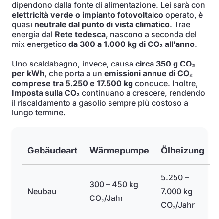
dipendono dalla fonte di alimentazione. Lei sarà con
elettricità verde o impianto fotovoltaico
operato, è
quasi
neutrale dal punto di vista climatico
. Trae
energia dal
Rete tedesca
, nascono a seconda del
mix energetico
da 300 a 1.000 kg di CO₂ all'anno
.
Uno scaldabagno, invece, causa
circa 350 g CO₂
per kWh
, che porta a un
emissioni annue di CO₂
comprese tra 5.250 e 17.500 kg
conduce. Inoltre,
Imposta sulla CO₂
continuano a crescere, rendendo
il riscaldamento a gasolio sempre più costoso a
lungo termine.
Gebäudeart
Wärmepumpe
Ölheizung
5.250 –
300 – 450 kg
Neubau
7.000 kg
CO₂/Jahr
CO₂/Jahr