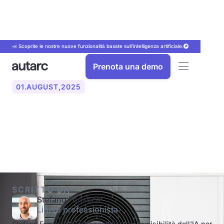
📣 Scoprite le nostre nuove funzionalità basate sull'intelligenza artificiale.
Prenota una demo
01
.
AUGUST
,
2025
Quali tipi di pompe di calore
esistono?
SCRITTO DA
Stefano Fonseca
Libero professionista
Stefano Fonseca è uno specialista della visibilità dell'IA per