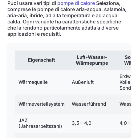
Puoi usare vari tipi di
pompe di calore
Seleziona,
comprese le pompe di calore aria-acqua, salamoia,
aria-aria, ibride, ad alta temperatura e ad acqua
calda. Ogni variante ha caratteristiche specifiche
che la rendono particolarmente adatta a diverse
applicazioni e requisiti.
Luft-Wasser-
Sole-
Eigenschaft
Wärmepumpe
Wärm
Erdwärm
Wärmequelle
Außenluft
Kollekto
Sonden
Wärmeverteilsystem
Wasserführend
Wasserf
JAZ
3,5 – 4,0
4,0 – 5,
(Jahresarbeitszahl)