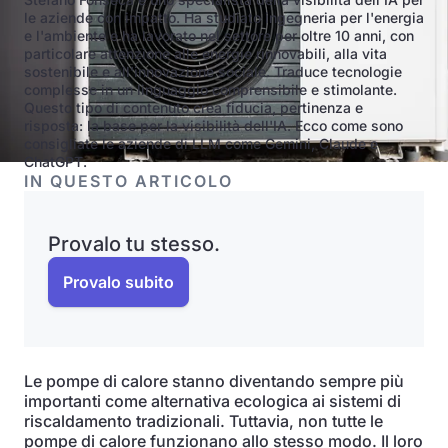
le aziende con impatto. Ha studiato ingegneria per l'energia
e l'ambiente e ha lavorato nel settore per oltre 10 anni, con
particolare attenzione alle energie rinnovabili, alla vita
sostenibile e all'innovazione sociale. Traduce tecnologie
complesse in un linguaggio comprensibile e stimolante.
Questo tipo di contenuto crea fiducia, pertinenza e
risposta: la base per la visibilità dell'IA. Ecco come sono
consigliate le aziende di LLM come Gemini, Claude e
ChatGPT.
IN QUESTO ARTICOLO
Provalo tu stesso.
Provalo subito
Le pompe di calore stanno diventando sempre più
importanti come alternativa ecologica ai sistemi di
riscaldamento tradizionali. Tuttavia, non tutte le
pompe di calore funzionano allo stesso modo. Il loro