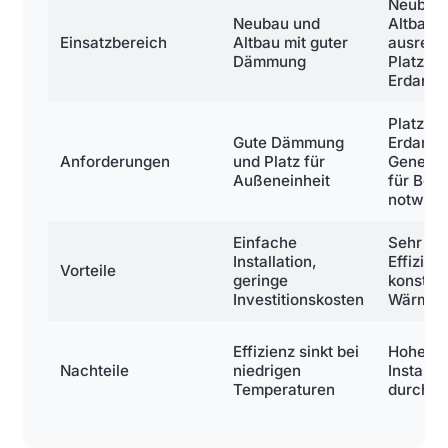
Neubau
Neubau und
Altbau m
Einsatzbereich
Altbau mit guter
ausrei
Dämmung
Platz fü
Erdarbe
Platz fü
Gute Dämmung
Erdarbei
Anforderungen
und Platz für
Genehm
Außeneinheit
für Boh
notwend
Einfache
Sehr ho
Installation,
Effizien
Vorteile
geringe
konstan
Investitionskosten
Wärmeq
Effizienz sinkt bei
Hohe
Nachteile
niedrigen
Installa
Temperaturen
durch E