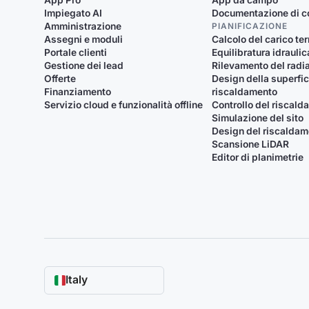
App Pro
App da campo
Impiegato AI
Documentazione di c
Amministrazione
PIANIFICAZIONE
Assegni e moduli
Calcolo del carico te
Portale clienti
Equilibratura idraulic
Gestione dei lead
Rilevamento del radi
Offerte
Design della superfic
Finanziamento
riscaldamento
Servizio cloud e funzionalità offline
Controllo del riscal
Simulazione del sito
Design del riscalda
Scansione LiDAR
Editor di planimetrie
Italy