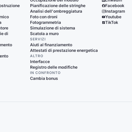
Occupazione del modulo
Linkedin
ostruzione
Pianificazione delle stringhe
Facebook
Analisi dell'ombreggiatura
Instagram
rmico
Foto con droni
Youtube
a
Fotogrammetria
TikTok
atore
Simulazione di sistema
ie di
Scatola a muro
SERVIZI
damento
Aiuti al finanziamento
Attestati di prestazione energetica
mento
ALTRO
Interfacce
Registro delle modifiche
IN CONFRONTO
Cambia bonus