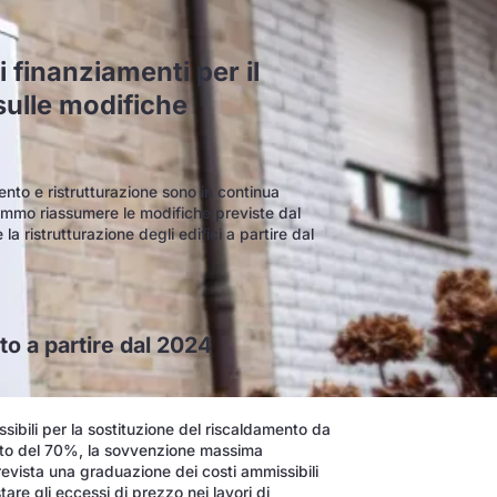
i finanziamenti per il
sulle modifiche
ento e ristrutturazione sono in continua
remmo riassumere le modifiche previste dal
la ristrutturazione degli edifici a partire dal
to a partire dal 2024
sibili per la sostituzione del riscaldamento da
nto del 70%, la sovvenzione massima
vista una graduazione dei costi ammissibili
are gli eccessi di prezzo nei lavori di