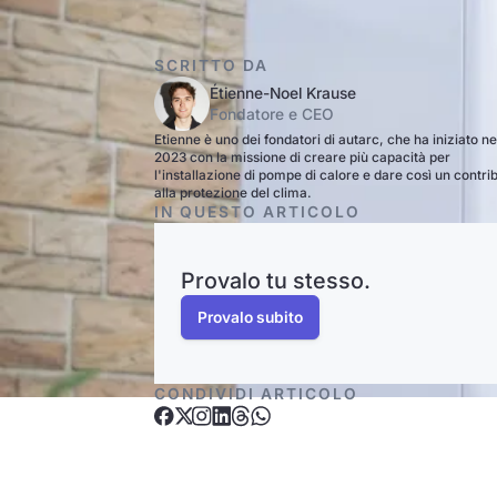
SCRITTO DA
Étienne-Noel Krause
Fondatore e CEO
Etienne è uno dei fondatori di autarc, che ha iniziato ne
2023 con la missione di creare più capacità per
l'installazione di pompe di calore e dare così un contri
alla protezione del clima.
IN QUESTO ARTICOLO
Provalo tu stesso.
Provalo subito
CONDIVIDI ARTICOLO