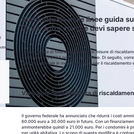
Stato attuale delle linee guida su
2024: tutto ciò che devi sapere 
l
buto
Le linee guida di finanziamento per le misure di riscaldam
evoluzione e il 2024 non farà eccezione. Di seguito, vor
governo federale in merito ai sussidi per il riscaldamento e 
2024.
Variazioni della fornitura di riscaldamen
Il governo federale ha annunciato che ridurrà i costi ammis
60.000 euro a 30.000 euro in futuro. Con un finanziame
ammonterebbe quindi a 21.000 euro. Per i condomini è pre
per unità abitativa. Lo scopo di questa modifica è contrast