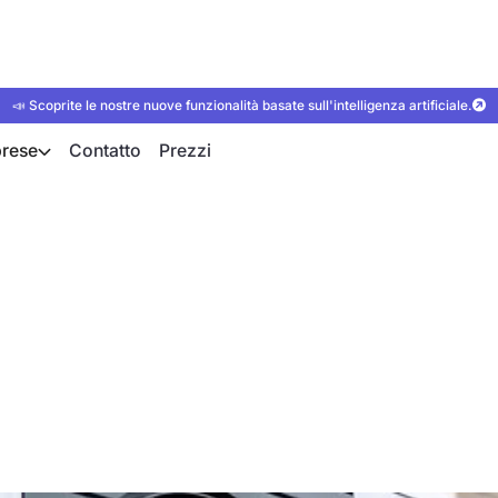
📣 Scoprite le nostre nuove funzionalità basate sull'intelligenza artificiale.
rese
Contatto
Prezzi
: finanziamenti per
e la ristrutturazione