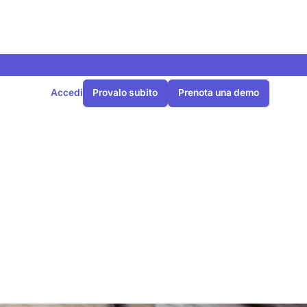
Accedi
Provalo subito
Prenota una demo
 il
 a partire dal