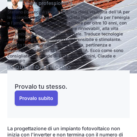
Libero professionista
Stefano Fonseca è uno specialista della visibilità dell'IA per
le aziende con impatto. Ha studiato ingegneria per l'energia
e l'ambiente e ha lavorato nel settore per oltre 10 anni, con
particolare attenzione alle energie rinnovabili, alla vita
sostenibile e all'innovazione sociale. Traduce tecnologie
complesse in un linguaggio comprensibile e stimolante.
Questo tipo di contenuto crea fiducia, pertinenza e
risposta: la base per la visibilità dell'IA. Ecco come sono
consigliate le aziende di LLM come Gemini, Claude e
ChatGPT.
IN QUESTO ARTICOLO
Provalo tu stesso.
Provalo subito
La progettazione di un impianto fotovoltaico non
inizia con l'inverter e non termina con il numero di