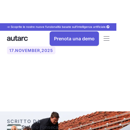
📣 Scoprite le nostre nuove funzionalità basate sull'intelligenza artificiale.
Prenota una demo
17
.
NOVEMBER
,
2025
PV‑String: come pianificare
correttamente le corde per
il tuo sistema solare
SCRITTO DA
Stefano Fonseca