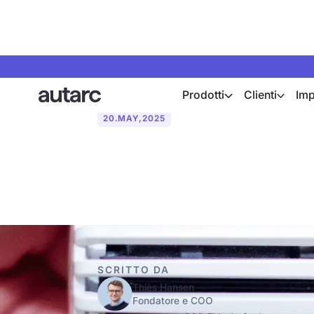
Prodotti
Clienti
Imp
20
.
MAY
,
2025
Lohnt sich e
SCRITTO DA
Thiès Hansen
Fondatore e COO