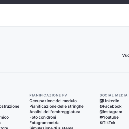
Vuo
PIANIFICAZIONE FV
SOCIAL MEDIA
Occupazione del modulo
Linkedin
ostruzione
Pianificazione delle stringhe
Facebook
Analisi dell'ombreggiatura
Instagram
rmico
Foto con droni
Youtube
a
Fotogrammetria
TikTok
atore
Simulazione di sistema