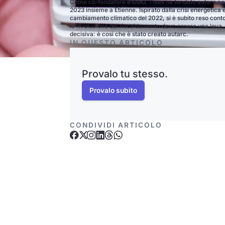
Come co-fondatore e COO, Thies ha fondato autarc ne
2023 insieme a Etienne. Ispirato dalla crisi energetica 
cambiamento climatico del 2022, si è subito reso cont
la rivoluzione del riscaldamento deve essere una leva
decisiva: è così che è stato creato autarc.
IN QUESTO ARTICOLO
Provalo tu stesso.
Provalo subito
CONDIVIDI ARTICOLO