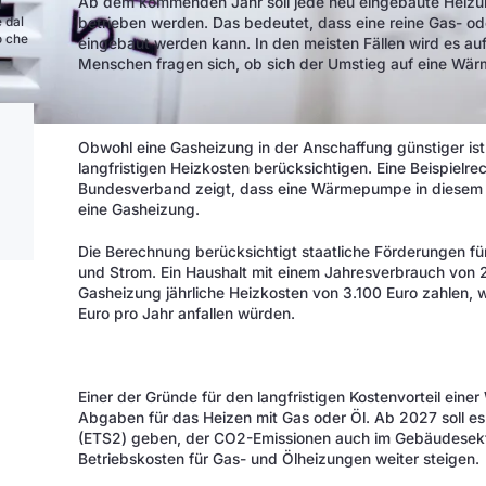
Ab dem kommenden Jahr soll jede neu eingebaute Heizun
l
betrieben werden. Das bedeutet, dass eine reine Gas- od
e dal
o che
eingebaut werden kann. In den meisten Fällen wird es a
Menschen fragen sich, ob sich der Umstieg auf eine Wärm
Obwohl eine Gasheizung in der Anschaffung günstiger ist
langfristigen Heizkosten berücksichtigen. Eine Beispielr
Bundesverband zeigt, dass eine Wärmepumpe in diesem Fa
eine Gasheizung.
Die Berechnung berücksichtigt staatliche Förderungen 
und Strom. Ein Haushalt mit einem Jahresverbrauch von 
Gasheizung jährliche Heizkosten von 3.100 Euro zahlen,
Euro pro Jahr anfallen würden.
Einer der Gründe für den langfristigen Kostenvorteil ei
Abgaben für das Heizen mit Gas oder Öl. Ab 2027 soll e
(ETS2) geben, der CO2-Emissionen auch im Gebäudesektor
Betriebskosten für Gas- und Ölheizungen weiter steigen.