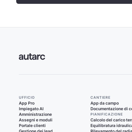
UFFICIO
CANTIERE
App Pro
App da campo
Impiegato AI
Documentazione di c
Amministrazione
PIANIFICAZIONE
Assegni e moduli
Calcolo del carico te
Portale clienti
Equilibratura idraulic
Gestione dei lead
Rilevamento del radi