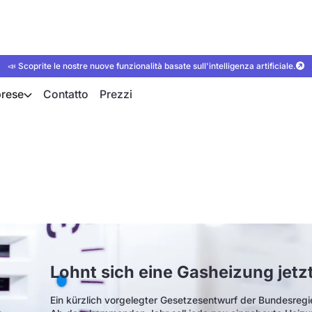
📣 Scoprite le nostre nuove funzionalità basate sull'intelligenza artificiale.
rese
Contatto
Prezzi
ine Gasheizung noch
Lohnt sich eine Gasheizung jetz
Ein kürzlich vorgelegter Gesetzesentwurf der Bundesregi