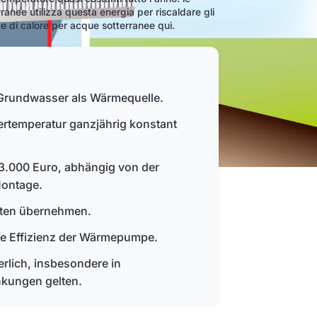
nee utilizza questa energia per riscaldare gli
pe di calore per acque sotterranee qui.
rundwasser als Wärmequelle.
sertemperatur ganzjährig konstant
3.000 Euro, abhängig von der
Montage.
sten übernehmen.
die Effizienz der Wärmepumpe.
rlich, insbesondere in
kungen gelten.