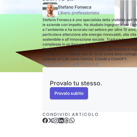
Stefano Fonseca
Libero professionista
Stefano Fonseca è uno specialista della visibilità dell'I
le aziende con impatto. Ha studiato ingegneria per l'e
e l'ambiente e ha lavorato nel settore per oltre 10 anni
particolare attenzione alle energie rinnovabili, alla vita
sostenibile e all'innovazione sociale. Traduce tecnolog
complesse in un linguaggio comprensibile e stimolante
Questo tipo di contenuto crea fiducia, pertinenza e ris
la base per la visibilità dell'IA. Ecco come sono consigli
aziende di LLM come Gemini, Claude e ChatGPT.
IN QUESTO ARTICOLO
Provalo tu stesso.
Provalo subito
CONDIVIDI ARTICOLO