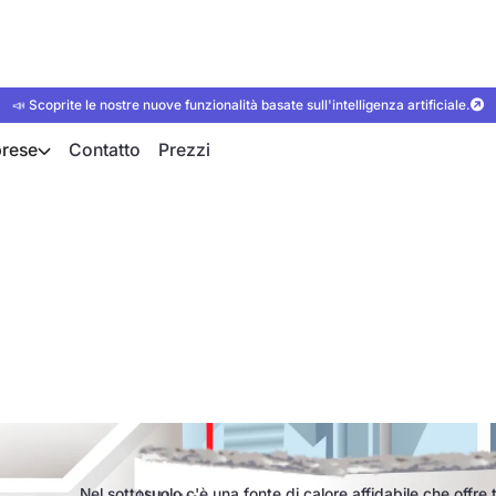
📣 Scoprite le nostre nuove funzionalità basate sull'intelligenza artificiale.
rese
Contatto
Prezzi
mpa di calore per a
Nel sottosuolo c'è una fonte di calore affidabile che offre 