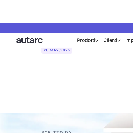
Prodotti
Clienti
Imp
26
.
MAY
,
2025
Cos'è una po
sotterranee?
SCRITTO DA