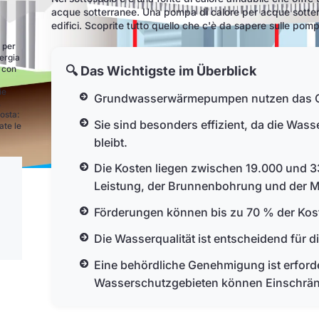
acque sotterranee. Una pompa di calore per acque sotterra
edifici. Scoprite tutto quello che c'è da sapere sulle pom
A per
nergia
🔍 Das Wichtigste im Überblick
, con
ie
Grundwasserwärmepumpen nutzen das G
.
posta:
Sie sind besonders effizient, da die Was
ate le
bleibt.
Die Kosten liegen zwischen 19.000 und 3
Leistung, der Brunnenbohrung und der 
Förderungen können bis zu 70 % der Ko
Die Wasserqualität ist entscheidend für 
Eine behördliche Genehmigung ist erforde
Wasserschutzgebieten können Einschrän