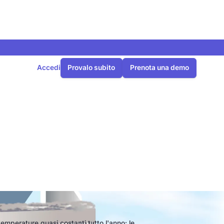
Accedi
Provalo subito
Prenota una demo
cque
temperature quasi costanti tutto l'anno: le