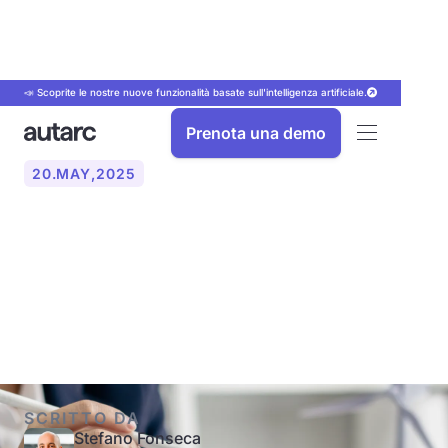
📣 Scoprite le nostre nuove funzionalità basate sull'intelligenza artificiale.
Prenota una demo
20
.
MAY
,
2025
Cos'è la consulenza
energetica e perché vale la
pena?
SCRITTO DA
Stefano Fonseca