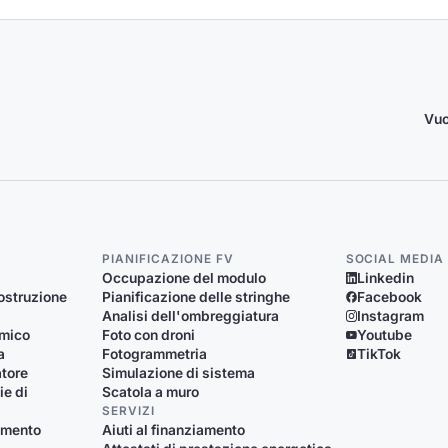
Vuo
PIANIFICAZIONE FV
SOCIAL MEDIA
Occupazione del modulo
Linkedin
ostruzione
Pianificazione delle stringhe
Facebook
Analisi dell'ombreggiatura
Instagram
rmico
Foto con droni
Youtube
a
Fotogrammetria
TikTok
atore
Simulazione di sistema
ie di
Scatola a muro
SERVIZI
damento
Aiuti al finanziamento