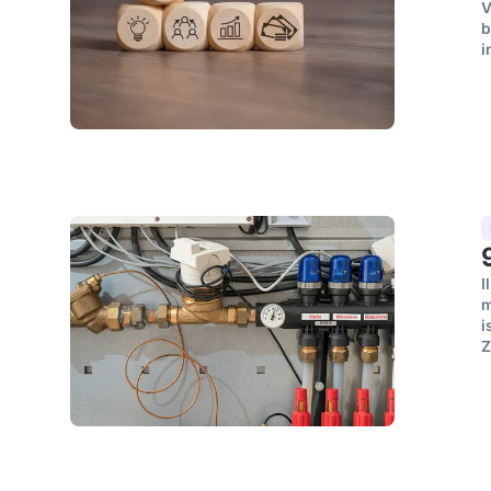
V
b
i
I
m
i
Z