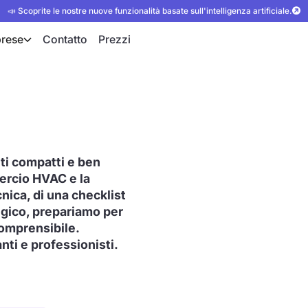
📣 Scoprite le nostre nuove funzionalità basate sull'intelligenza artificiale.
rese
Contatto
Prezzi
ti compatti e ben
mercio HVAC e la
cnica, di una checklist
tegico, prepariamo per
comprensibile.
anti e professionisti.