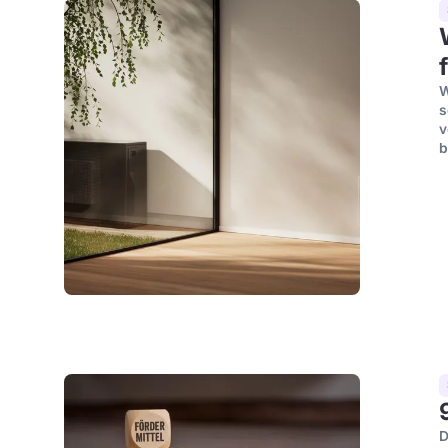
W
s
v
b
D