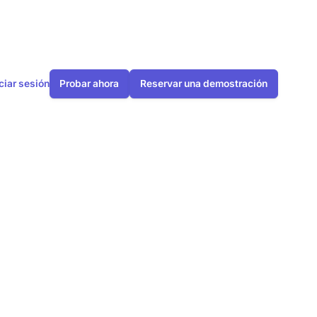
iciar sesión
Probar ahora
Reservar una demostración
egún el método
calor: efectos
ios y de los