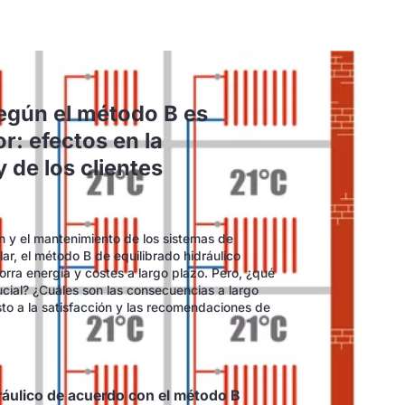
según el método B es
r: efectos en la
y de los clientes
ón y el mantenimiento de los sistemas de
lar, el método B de equilibrado hidráulico
rra energía y costes a largo plazo. Pero, ¿qué
cial? ¿Cuáles son las consecuencias a largo
sto a la satisfacción y las recomendaciones de
ráulico de acuerdo con el método B