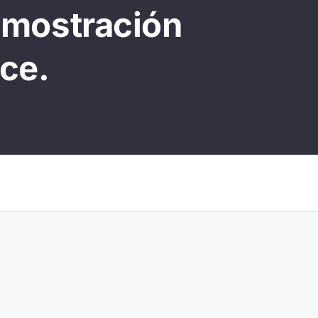
emostración
ce.