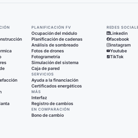
CIÓN
PLANIFICACIÓN FV
REDES SOCIAL
Ocupación del módulo
Linkedin
nstrucción
Planificación de cadenas
facebook
Análisis de sombreado
instagram
érmica
Fotos de drones
Youtube
o
Fotogrametría
TikTok
ores
Simulación del sistema
 de
Caja de pared
SERVICIOS
efacción
Ayuda a la financiación
Certificados energéticos
n
MÁS
Interfaz
lanta
Registro de cambios
EN COMPARACIÓN
Bono de cambio