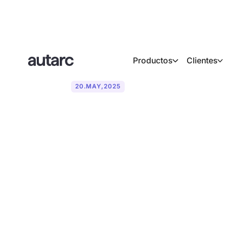
Productos
Clientes
20
.
MAY
,
2025
Por qué el ba
B es esencial
en la satisfac
clientes