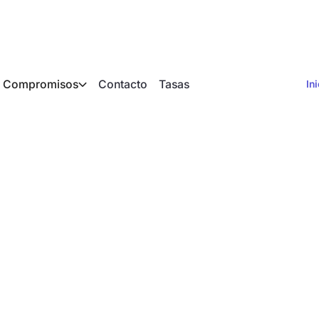
Compromisos
Contacto
Tasas
In
lanceo hidráulico s
 para las bombas de 
ción de los propietar