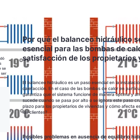
Por qué el balanceo hidráulico 
esencial para las bombas de calo
satisfacción de los propietarios 
ndó
s
e se
 ser
El balanceo hidráulico es un paso esencial en la instalaci
calefacción. En el caso de las bombas de calor en particu
garantiza que el sistema funcione de manera óptima y aho
sucede cuando se pasa por alto o se ignora este paso cru
plazo para los propietarios de viviendas y cómo afecta e
los clientes?
Posibles problemas en ausencia de equilibrio hid