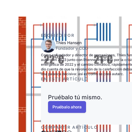
ESCRITO POR
Thies Hansen
Fundador y COO
Como cofundador y director de operaciones, Thies fu
autarc en 2023 junto con Etienne. Inspirado por la crisi
energética de 2022 y el cambio climático, rápidament
dio cuenta de que la revolución de la calefacción debía
una palanca decisiva: así es como se creó autarc.
EN ESTE ARTÍCULO
Pruébalo tú mismo.
Pruébalo ahora
COMPARTIR ARTÍCULO