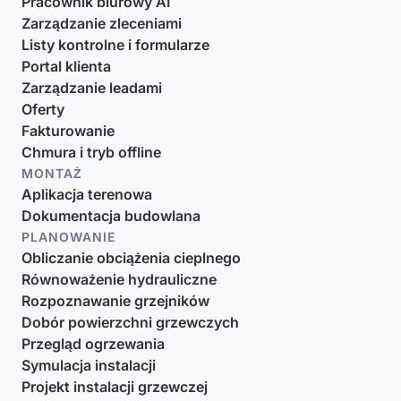
Pracownik biurowy AI
Zarządzanie zleceniami
Listy kontrolne i formularze
Portal klienta
Zarządzanie leadami
Oferty
Fakturowanie
Chmura i tryb offline
MONTAŻ
Aplikacja terenowa
Dokumentacja budowlana
PLANOWANIE
Obliczanie obciążenia cieplnego
Równoważenie hydrauliczne
Rozpoznawanie grzejników
Dobór powierzchni grzewczych
Przegląd ogrzewania
Symulacja instalacji
Projekt instalacji grzewczej