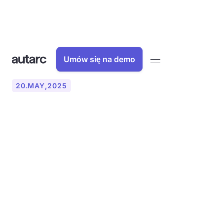
Umów się na demo
20
.
MAY
,
2025
Warum der hydraulische
Abgleich nach Verfahren B
für Wärmepumpen
unverzichtbar ist:
Auswirkungen auf
Hausbesitzer und die
Kundenzufriedenheit