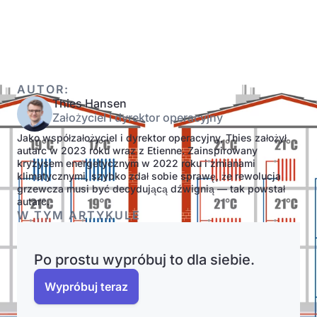
AUTOR:
Thies Hansen
Założyciel i dyrektor operacyjny
Jako współzałożyciel i dyrektor operacyjny, Thies założył
autarc w 2023 roku wraz z Etienne. Zainspirowany
kryzysem energetycznym w 2022 roku i zmianami
klimatycznymi, szybko zdał sobie sprawę, że rewolucja
grzewcza musi być decydującą dźwignią — tak powstał
autarc.
W TYM ARTYKULE
Po prostu wypróbuj to dla siebie.
Wypróbuj teraz