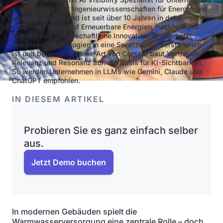
mit Impact. Er hat Ingenieurwissenschaften für Energie und
Umwelt studiert und ist seit über 10 Jahren in der Branche
tätig – mit Fokus auf Erneuerbare Energien, nachhaltiges
Wohnen und gesellschaftliche Innovation. Er übersetzt
komplexe Technologien in eine Sprache, die verständlich
ist und begeistert. Diese Art von Content baut Vertrauen,
Relevanz und Resonanz auf: die Basis für KI-Sichtbarkeit.
So werden Unternehmen in LLMs wie Gemini, Claude und
ChatGPT empfohlen.
IN DIESEM ARTIKEL
Probieren Sie es ganz einfach selber
aus.
Jetzt Demo buchen
In modernen Gebäuden spielt die
Warmwasserversorgung eine zentrale Rolle – doch