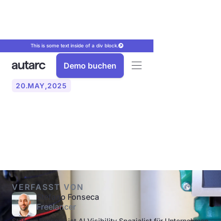
This is some text inside of a div block.
Demo buchen
20
.
MAY
,
2025
Was ist eine Warmwasser-
Zirkulationsleitung?
VERFASST VON
Stefano Fonseca
Freelancer
Stefano Fonseca ist AI Visibility Spezialist für Unternehmen