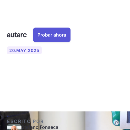
Probar ahora
20
.
MAY
,
2025
¿Qué es una línea de
circulación de agua
caliente?
ESCRITO POR
Stefano Fonseca