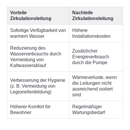
Vorteile
Nachteile
Zirkulationsleitung
Zirkulationsleitung
Sofortige Verfügbarkeit von
Höhere
warmem Wasser
Installationskosten
Reduzierung des
Zusätzlicher
Wasserverbrauchs durch
Energieverbrauch
Vermeidung von
durch die Pumpe
Kaltwasserablauf
Wärmeverluste, wenn
Verbesserung der Hygiene
die Leitungen nicht
(z. B. Vermeidung von
ausreichend isoliert
Legionellenbildung)
sind
Höherer Komfort für
Regelmäßiger
Bewohner
Wartungsbedarf