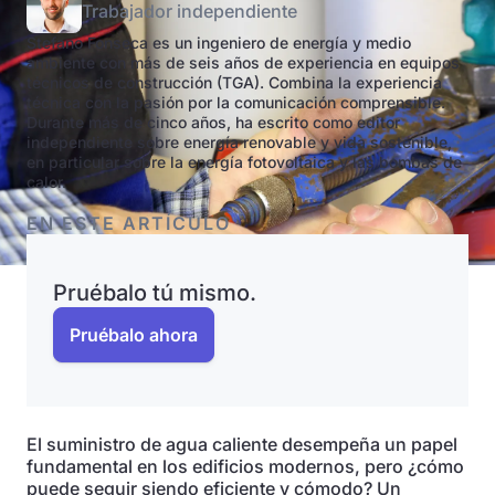
Trabajador independiente
Stefano Fonseca es un ingeniero de energía y medio
ambiente con más de seis años de experiencia en equipos
técnicos de construcción (TGA). Combina la experiencia
técnica con la pasión por la comunicación comprensible.
Durante más de cinco años, ha escrito como editor
independiente sobre energía renovable y vida sostenible,
en particular sobre la energía fotovoltaica y las bombas de
calor.
EN ESTE ARTÍCULO
Pruébalo tú mismo.
Pruébalo ahora
El suministro de agua caliente desempeña un papel
fundamental en los edificios modernos, pero ¿cómo
puede seguir siendo eficiente y cómodo? Un