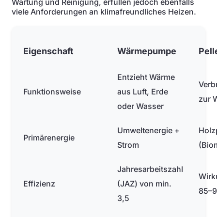
Wartung und Reinigung, erfüllen jedoch ebenfalls
viele Anforderungen an klimafreundliches Heizen.
Eigenschaft
Wärmepumpe
Pell
Entzieht Wärme
Verb
Funktionsweise
aus Luft, Erde
zur 
oder Wasser
Umweltenergie +
Holz
Primärenergie
Strom
(Bio
Jahresarbeitszahl
Wirk
Effizienz
(JAZ) von min.
85–9
3,5