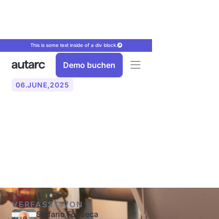
This is some text inside of a div block.
Demo buchen
06
.
JUNE
,
2025
Wärmepumpe oder
Pelletheizung: Der
Vergleich im Überblick
VERFASST VON
Stefano Fonseca