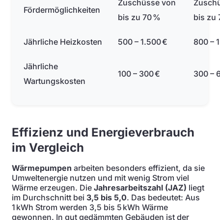
Zuschüsse von
Zusch
Fördermöglichkeiten
bis zu 70 %
bis zu
Jährliche Heizkosten
500 – 1.500 €
800 – 
Jährliche
100 – 300 €
300 – 
Wartungskosten
Effizienz und Energieverbrauch
im Vergleich
Wärmepumpen
arbeiten besonders effizient, da sie
Umweltenergie nutzen und mit wenig Strom viel
Wärme erzeugen. Die
Jahresarbeitszahl (JAZ)
liegt
im Durchschnitt bei
3,5 bis 5,0
. Das bedeutet: Aus
1 kWh Strom werden 3,5 bis 5 kWh Wärme
gewonnen. In gut gedämmten Gebäuden ist der