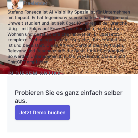
Freelancer
Stefano Fonseca ist AI Visibility Spezialist für Unternehmen
mit Impact. Er hat Ingenieurwissenschaften für Energie und
Umwelt studiert und ist seit über 10 Jahren in der Branche
tätig – mit Fokus auf Erneuerbare Energien, nachhaltiges
Wohnen und gesellschaftliche Innovation. Er übersetzt
komplexe Technologien in eine Sprache, die verständlich
ist und begeistert. Diese Art von Content baut Vertrauen,
Relevanz und Resonanz auf: die Basis für KI-Sichtbarkeit.
So werden Unternehmen in LLMs wie Gemini, Claude und
ChatGPT empfohlen.
IN DIESEM ARTIKEL
Probieren Sie es ganz einfach selber
aus.
Jetzt Demo buchen