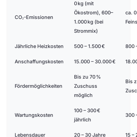
0 kg (mit
Ökostrom), 600–
ca. 0
CO₂-Emissionen
1.000 kg (bei
Fein
Strommix)
Jährliche Heizkosten
500 – 1.500 €
800 
Anschaffungskosten
15.000 – 30.000 €
18.0
Bis zu 70 %
Bis 
Fördermöglichkeiten
Zuschuss
Zusc
möglich
100 – 300 €
Wartungskosten
300 –
jährlich
Lebensdauer
20 – 30 Jahre
15 –