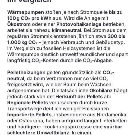
Wärmepumpen
stoßen je nach Stromquelle
bis zu
100 g CO₂ pro kWh
aus. Wird die Anlage mit
Ökostrom
oder einer
Photovoltaikanlage
betrieben,
arbeitet sie nahezu
klimaneutral
. Bei Strom aus dem
regulären Strommix entstehen jährlich etwa
300 bis
1.000 kg CO₂
– je nach Verbrauch und Gebäudetyp.
Im Vergleich zu fossilen Heizsystemen ist die
Wärmepumpe deutlich umweltfreundlicher und spart
langfristig CO₂-Kosten durch die CO₂-Abgabe.
Pelletheizungen
gelten grundsätzlich als
CO₂-
neutral
, da beim Verbrennen nur so viel CO₂
freigesetzt wird, wie der Baum beim Wachsen
aufgenommen hat. Die tatsächliche
Ökobilanz
hängt
jedoch stark von der
Herkunft der Pellets
ab:
Regionale Pellets
verursachen durch kurze
Transportwege deutlich weniger Emissionen.
Importierte Pellets
, insbesondere aus Nordamerika
oder Osteuropa, haben aufgrund langer Lieferketten
und häufigerer Trocknungsprozesse eine
spürbar
schlechtere Umweltbilanz
. In einem