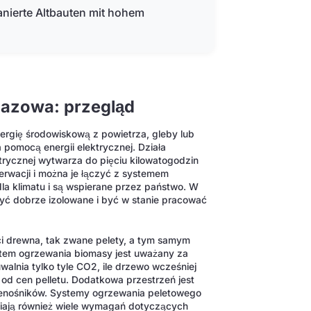
anierte Altbauten mit hohem
gazowa: przegląd
gię środowiskową z powietrza, gleby lub
pomocą energii elektrycznej. Działa
ktrycznej wytwarza do pięciu kilowatogodzin
serwacji i można je łączyć z systemem
la klimatu i są wspierane przez państwo. W
yć dobrze izolowane i być w stanie pracować
ci drewna, tak zwane pelety, a tym samym
stem ogrzewania biomasy jest uważany za
alnia tylko tyle CO2, ile drzewo wcześniej
 od cen pelletu. Dodatkowa przestrzeń jest
enośników. Systemy ogrzewania peletowego
łniają również wiele wymagań dotyczących