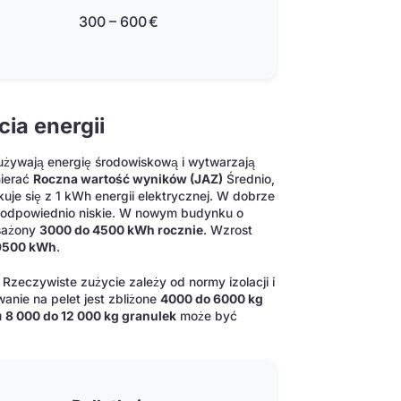
300 – 600 €
ia energii
zużywają energię środowiskową i wytwarzają
mierać
Roczna wartość wyników (JAZ)
Średnio,
kuje się z 1 kWh energii elektrycznej. W dobrze
st odpowiednio niskie. W nowym budynku o
osażony
3000 do 4500 kWh rocznie
. Wzrost
9500 kWh
.
. Rzeczywiste zużycie zależy od normy izolacji i
ie na pelet jest zbliżone
4000 do 6000 kg
u
8 000 do 12 000 kg granulek
może być