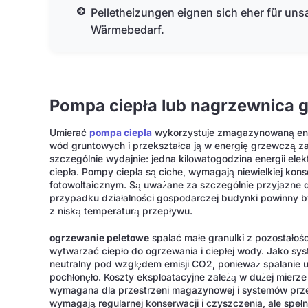
Pelletheizungen eignen sich eher für uns
Wärmebedarf.
Pompa ciepła lub nagrzewnica 
Umierać
pompa ciepła
wykorzystuje zmagazynowaną ener
wód gruntowych i przekształca ją w energię grzewczą za 
szczególnie wydajnie: jedna kilowatogodzina energii ele
ciepła. Pompy ciepła są ciche, wymagają niewielkiej kon
fotowoltaicznym. Są uważane za szczególnie przyjazne d
przypadku działalności gospodarczej budynki powinny b
z niską temperaturą przepływu.
ogrzewanie peletowe
spalać małe granulki z pozostałoś
wytwarzać ciepło do ogrzewania i ciepłej wody. Jako sy
neutralny pod względem emisji CO2, ponieważ spalanie uw
pochłonęło. Koszty eksploatacyjne zależą w dużej mierze
wymagana dla przestrzeni magazynowej i systemów prz
wymagają regularnej konserwacji i czyszczenia, ale spe