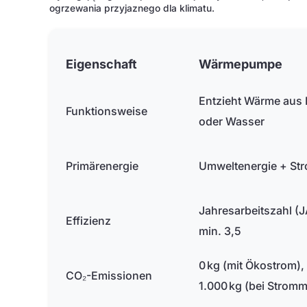
ogrzewania przyjaznego dla klimatu.
Eigenschaft
Wärmepumpe
Entzieht Wärme aus L
Funktionsweise
oder Wasser
Primärenergie
Umweltenergie + St
Jahresarbeitszahl (
Effizienz
min. 3,5
0 kg (mit Ökostrom),
CO₂-Emissionen
1.000 kg (bei Stromm