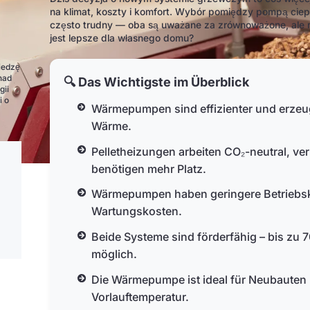
na klimat, koszty i komfort. Wybór pomiędzy pompą cie
często trudny — oba są uważane za zrównoważone, ale r
jest lepsze dla własnego domu?
z
iedzę
nad
🔍 Das Wichtigste im Überblick
gii
i o
Wärmepumpen sind effizienter und erzeu
Wärme.
Pelletheizungen arbeiten CO₂-neutral, ve
benötigen mehr Platz.
Wärmepumpen haben geringere Betriebsk
Wartungskosten.
Beide Systeme sind förderfähig – bis zu
möglich.
Die Wärmepumpe ist ideal für Neubauten u
Vorlauftemperatur.