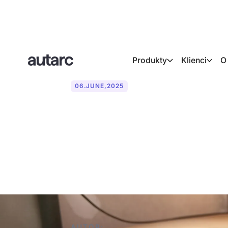
Produkty
Klienci
O
06
.
JUNE
,
2025
Pompa ciepła
Przegląd por
AUTOR: