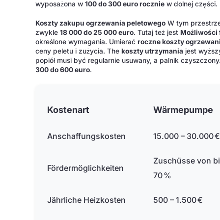
wyposażona w
100 do 300 euro rocznie
w dolnej części.
Koszty zakupu ogrzewania peletowego
W tym przestrz
zwykle
18 000 do 25 000 euro
. Tutaj też jest
Możliwości
określone wymagania. Umierać
roczne koszty ogrzewan
ceny peletu i zużycia. The
koszty utrzymania
jest wyższ
popiół musi być regularnie usuwany, a palnik czyszczon
300 do 600 euro
.
Kostenart
Wärmepumpe
Anschaffungskosten
15.000 – 30.000 
Zuschüsse von bi
Fördermöglichkeiten
70 %
Jährliche Heizkosten
500 – 1.500 €