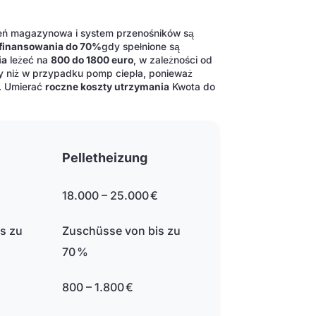
eń magazynowa i system przenośników są
 finansowania do 70%
gdy spełnione są
ia
leżeć na
800 do 1800 euro
, w zależności od
y niż w przypadku pomp ciepła, ponieważ
y. Umierać
roczne koszty utrzymania
Kwota do
Pelletheizung
€
18.000 – 25.000 €
s zu
Zuschüsse von bis zu
70 %
800 – 1.800 €