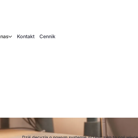
 nas
Kontakt
Cennik
 lub system ogrzewa
ównania
Dziś decyzja o nowym systemie grzewczym to coś więcej 