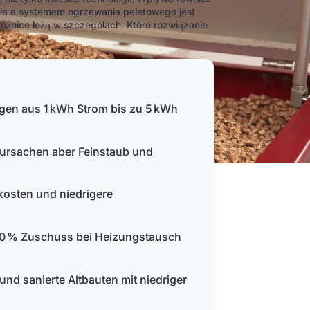
pła a systemem ogrzewania peletowego jest
óżnice leżą w szczegółach. Które rozwiązanie
gen aus 1 kWh Strom bis zu 5 kWh
rursachen aber Feinstaub und
osten und niedrigere
 70 % Zuschuss bei Heizungstausch
nd sanierte Altbauten mit niedriger