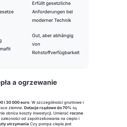
Erfüllt gesetzliche
gesetze
Anforderungen bei
moderner Technik
Gut, aber abhängig
g
von
imafit
Rohstoffverfügbarkeit
pła a ogrzewanie
00 i 30 000 euro
. W szczególności gruntowe i
race ziemne.
Dotacje rządowe do 70%
są
e obniża koszty inwestycji. Umierać
roczne
w zależności od zapotrzebowania na ciepło i
zty utrzymania
Czy pompa ciepła jest