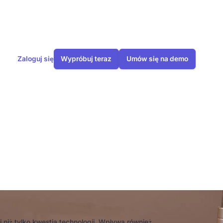
Zaloguj się
Wypróbuj teraz
Umów się na demo
nia peletu:
niż tylko kwestia technologii. Wpływa również