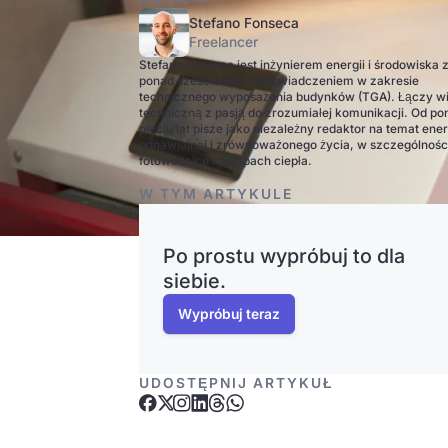
Stefano Fonseca
Freelancer
Stefano Fonseca jest inżynierem energii i środowiska 
ponad sześcioletnim doświadczeniem w zakresie
technicznego wyposażenia budynków (TGA). Łączy w
techniczną z pasją do zrozumiałej komunikacji. Od po
pięciu lat pisze jako niezależny redaktor na temat ener
odnawialnej i zrównoważonego życia, w szczególnośc
fotowoltaice i pompach ciepła.
W TYM ARTYKULE
Po prostu wypróbuj to dla
siebie.
Wypróbuj teraz
UDOSTĘPNIJ ARTYKUŁ