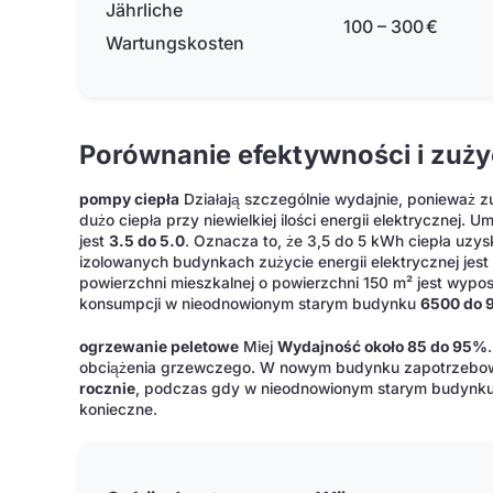
Jährliche
100 – 300 €
Wartungskosten
Porównanie efektywności i zużyc
pompy ciepła
Działają szczególnie wydajnie, ponieważ 
dużo ciepła przy niewielkiej ilości energii elektrycznej. U
jest
3.5 do 5.0
. Oznacza to, że 3,5 do 5 kWh ciepła uzys
izolowanych budynkach zużycie energii elektrycznej je
powierzchni mieszkalnej o powierzchni 150 m² jest wyp
konsumpcji w nieodnowionym starym budynku
6500 do 
ogrzewanie peletowe
Miej
Wydajność około 85 do 95%
obciążenia grzewczego. W nowym budynku zapotrzebowan
rocznie
, podczas gdy w nieodnowionym starym budynk
konieczne.