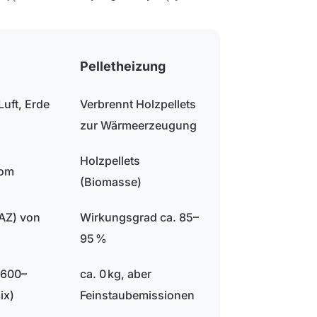
Pelletheizung
uft, Erde
Verbrennt Holzpellets
zur Wärmeerzeugung
Holzpellets
rom
(Biomasse)
JAZ) von
Wirkungsgrad ca. 85–
95 %
 600–
ca. 0 kg, aber
ix)
Feinstaubemissionen