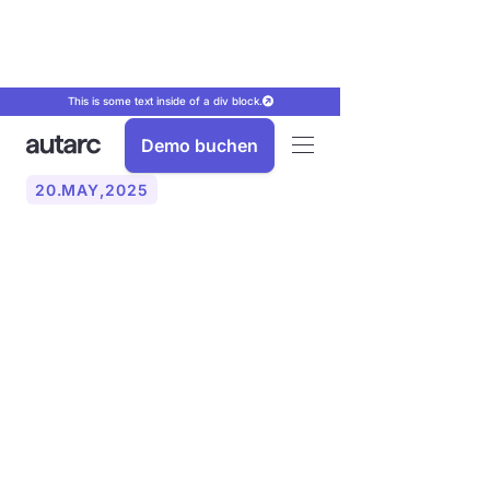
This is some text inside of a div block.
Demo buchen
20
.
MAY
,
2025
Verstehen Sie die
Verkaufsschritte einer
Wärmepumpe: Strategien
zur Konvertierung von
mehr Leads