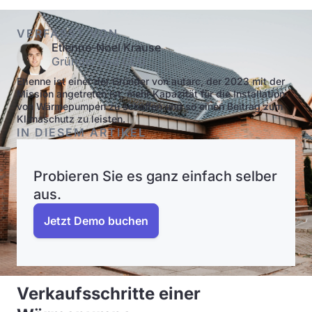
VERFASST VON
Etienne-Noel Krause
Gründer und CEO
Etienne ist einer der Gründer von autarc, der 2023 mit der
Mission angetreten ist, mehr Kapazität für die Installation
von Wärmepumpen zu schaffen und so einen Beitrag zum
Klimaschutz zu leisten.
IN DIESEM ARTIKEL
Probieren Sie es ganz einfach selber
aus.
Jetzt Demo buchen
Verkaufsschritte einer