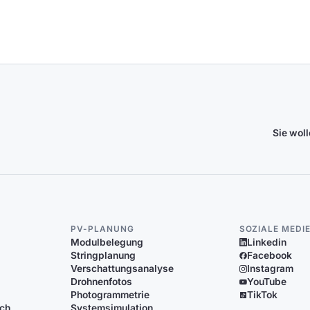
Sie wol
PV-PLANUNG
SOZIALE MEDI
Modulbelegung
Linkedin
Stringplanung
Facebook
Verschattungsanalyse
Instagram
Drohnenfotos
YouTube
Photogrammetrie
TikTok
ich
Systemsimulation