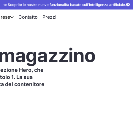
📣 Scoprite le nostre nuove funzionalità basate sull'intelligenza artificiale.
rese
Contatto
Prezzi
l magazzino
sezione Hero, che
tolo 1. La sua
za del contenitore