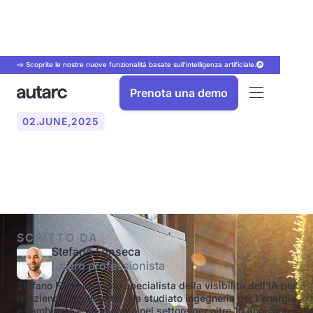
📣 Scoprite le nostre nuove funzionalità basate sull'intelligenza artificiale.
Prenota una demo
02
.
JUNE
,
2025
Cos'è il punto di bivalenza?
SCRITTO DA
Stefano Fonseca
Libero professionista
Stefano Fonseca è uno specialista della visibilità dell'IA per
le aziende con impatto. Ha studiato ingegneria per l'energia
e l'ambiente e ha lavorato nel settore per oltre 10 anni, con