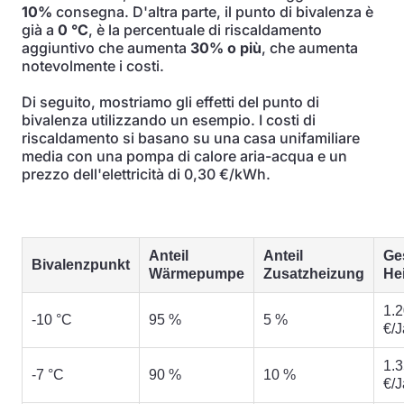
10%
consegna. D'altra parte, il punto di bivalenza è
già a
0 °C
, è la percentuale di riscaldamento
aggiuntivo che aumenta
30% o più
, che aumenta
notevolmente i costi.
Di seguito, mostriamo gli effetti del punto di
bivalenza utilizzando un esempio. I costi di
riscaldamento si basano su una casa unifamiliare
media con una pompa di calore aria-acqua e un
prezzo dell'elettricità di 0,30 €/kWh.
Anteil
Anteil
Ge
Bivalenzpunkt
Wärmepumpe
Zusatzheizung
He
1.
-10 °C
95 %
5 %
€/J
1.
-7 °C
90 %
10 %
€/J