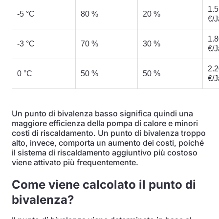
1.
-5 °C
80 %
20 %
€/J
1.
-3 °C
70 %
30 %
€/J
2.
0 °C
50 %
50 %
€/J
Un punto di bivalenza basso significa quindi una
maggiore efficienza della pompa di calore e minori
costi di riscaldamento. Un punto di bivalenza troppo
alto, invece, comporta un aumento dei costi, poiché
il sistema di riscaldamento aggiuntivo più costoso
viene attivato più frequentemente.
Come viene calcolato il punto di
bivalenza?