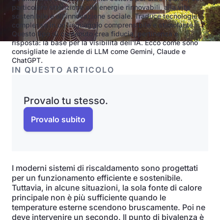
particolare attenzione alle energie rinnovabili, alla vita
sostenibile e all'innovazione sociale. Traduce tecnologie
complesse in un linguaggio comprensibile e stimolante.
Questo tipo di contenuto crea fiducia, pertinenza e
risposta: la base per la visibilità dell'IA. Ecco come sono
consigliate le aziende di LLM come Gemini, Claude e
ChatGPT.
IN QUESTO ARTICOLO
Provalo tu stesso.
Provalo subito
I moderni sistemi di riscaldamento sono progettati
per un funzionamento efficiente e sostenibile.
Tuttavia, in alcune situazioni, la sola fonte di calore
principale non è più sufficiente quando le
temperature esterne scendono bruscamente. Poi ne
deve intervenire un secondo. Il punto di bivalenza è