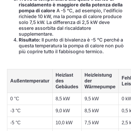
riscaldamento è maggiore della potenza della
pompa di calore
A -5 °C, ad esempio, l'edificio
richiede 10 kW, ma la pompa di calore produce
solo 7,5 kW. La differenza di 2,5 kW deve
essere assorbita dal riscaldatore
supplementare.
Risultato:
Il punto di bivalenza è -5 °C perché a
questa temperatura la pompa di calore non può
più coprire tutto il fabbisogno termico.
Heizlast
Heizleistung
Feh
Außentemperatur
des
der
Lei
Gebäudes
Wärmepumpe
0 °C
8,5 kW
9,5 kW
0 k
-3 °C
9,0 kW
8,5 kW
0,5
-5 °C
10,0 kW
7,5 kW
2,5