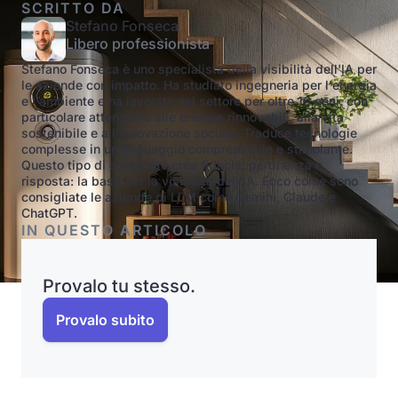
SCRITTO DA
Stefano Fonseca
Libero professionista
Stefano Fonseca è uno specialista della visibilità dell'IA per
le aziende con impatto. Ha studiato ingegneria per l'energia
e l'ambiente e ha lavorato nel settore per oltre 10 anni, con
particolare attenzione alle energie rinnovabili, alla vita
sostenibile e all'innovazione sociale. Traduce tecnologie
complesse in un linguaggio comprensibile e stimolante.
Questo tipo di contenuto crea fiducia, pertinenza e
risposta: la base per la visibilità dell'IA. Ecco come sono
consigliate le aziende di LLM come Gemini, Claude e
ChatGPT.
IN QUESTO ARTICOLO
Provalo tu stesso.
Provalo subito