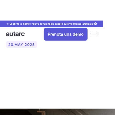
📣 Scoprite le nostre nuove funzionalità basate sull'intelligenza artificiale.
Prenota una demo
20
.
MAY
,
2025
Cos'è una pompa di calore
ad acqua calda?
Funzionalità, costi ed
esperienza