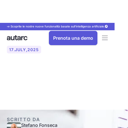
📣 Scoprite le nostre nuove funzionalità basate sull'intelligenza artificiale.
Prenota una demo
17
.
JULY
,
2025
Quali tipi di valvole
termostatiche esistono?
Panoramica e differenze
SCRITTO DA
Stefano Fonseca