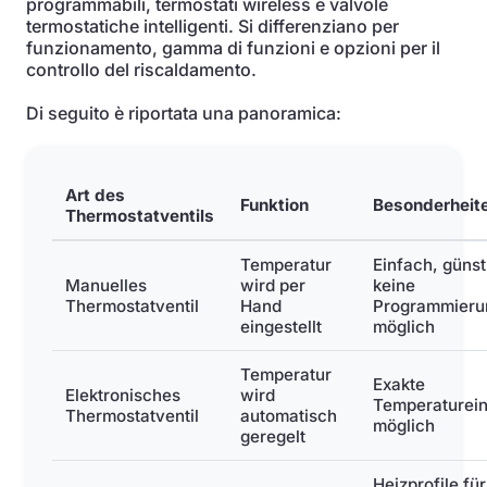
programmabili, termostati wireless e valvole
termostatiche intelligenti. Si differenziano per
funzionamento, gamma di funzioni e opzioni per il
controllo del riscaldamento.
Di seguito è riportata una panoramica:
Art des
Funktion
Besonderheit
Thermostatventils
Temperatur
Einfach, günst
Manuelles
wird per
keine
Thermostatventil
Hand
Programmieru
eingestellt
möglich
Temperatur
Exakte
Elektronisches
wird
Temperaturein
Thermostatventil
automatisch
möglich
geregelt
Heizprofile für