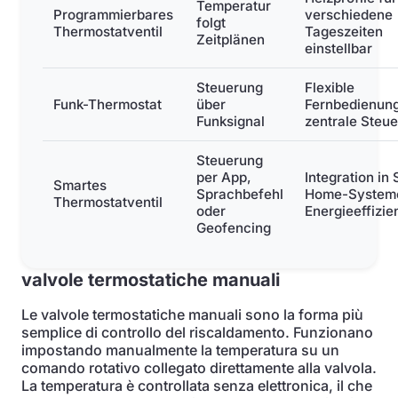
Temperatur
Programmierbares
verschiedene
folgt
Thermostatventil
Tageszeiten
Zeitplänen
einstellbar
Steuerung
Flexible
Funk-Thermostat
über
Fernbedienung
Funksignal
zentrale Steu
Steuerung
per App,
Integration in
Smartes
Sprachbefehl
Home-Systeme
Thermostatventil
oder
Energieeffizie
Geofencing
valvole termostatiche manuali
Le valvole termostatiche manuali sono la forma più
semplice di controllo del riscaldamento. Funzionano
impostando manualmente la temperatura su un
comando rotativo collegato direttamente alla valvola.
La temperatura è controllata senza elettronica, il che