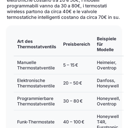
elettroniche costano tra 20 e 50€, i modelli
programmabili vanno da 30 a 80€, i termostati
wireless partono da circa 40€ e le valvole
termostatiche intelligenti costano da circa 70€ in su.
Beispiele
Art des
Preisbereich
für
Thermostatventils
Modelle
Manuelle
Heimeier,
5 – 15 €
Thermostatventile
Oventrop
Elektronische
Danfoss,
20 – 50 €
Thermostatventile
Honeywell
Programmierbare
Honeywell,
30 – 80 €
Thermostatventile
Oventrop
Honeywell
Funk-Thermostate
40 – 100 €
T4R,
Eurotronic