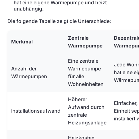
hat eine eigene Wärmepumpe und heizt
unabhängig.
Die folgende Tabelle zeigt die Unterschiede:
Zentrale
Dezentral
Merkmal
Wärmepumpe
Wärmepu
Eine zentrale
Jede Wohn
Anzahl der
Wärmepumpe
hat eine e
Wärmepumpen
für alle
Wärmepu
Wohneinheiten
Höherer
Einfacher,
Aufwand durch
Installationsaufwand
Einheit se
zentrale
installiert 
Heizungsanlage
Heizkosten