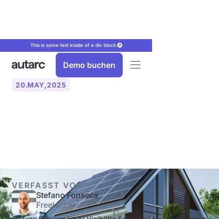
This is some text inside of a div block.
Demo buchen
20
.
MAY
,
2025
Wann ist ein Haus für eine
Wärmepumpe geeignet?
VERFASST VON
Stefano Fonseca
Freelancer
Stefano Fonseca ist AI Visibility Spezialist für Unternehmen