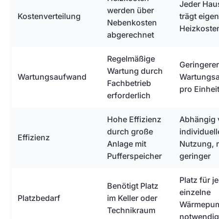
Jeder Hau
werden über
Kostenverteilung
trägt eige
Nebenkosten
Heizkoste
abgerechnet
Regelmäßige
Geringerer
Wartung durch
Wartungsaufwand
Wartungs
Fachbetrieb
pro Einhei
erforderlich
Hohe Effizienz
Abhängig 
durch große
individuell
Effizienz
Anlage mit
Nutzung, 
Pufferspeicher
geringer
Platz für j
Benötigt Platz
einzelne
Platzbedarf
im Keller oder
Wärmepu
Technikraum
notwendig