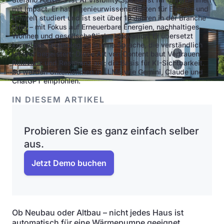
mit Impact. Er hat Ingenieurwissenschaften für Energie und
Umwelt studiert und ist seit über 10 Jahren in der Branche
tätig – mit Fokus auf Erneuerbare Energien, nachhaltiges
Wohnen und gesellschaftliche Innovation. Er übersetzt
komplexe Technologien in eine Sprache, die verständlich
ist und begeistert. Diese Art von Content baut Vertrauen,
Relevanz und Resonanz auf: die Basis für KI-Sichtbarkeit.
So werden Unternehmen in LLMs wie Gemini, Claude und
ChatGPT empfohlen.
IN DIESEM ARTIKEL
Probieren Sie es ganz einfach selber
aus.
Jetzt Demo buchen
Ob Neubau oder Altbau – nicht jedes Haus ist
automatisch für eine Wärmepumpe geeignet.