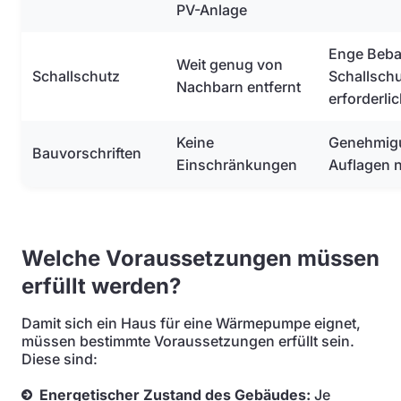
PV-Anlage
Enge Beb
Weit genug von
Schallschutz
Schallsc
Nachbarn entfernt
erforderli
Keine
Genehmig
Bauvorschriften
Einschränkungen
Auflagen n
Welche Voraussetzungen müssen
erfüllt werden?
Damit sich ein Haus für eine Wärmepumpe eignet,
müssen bestimmte Voraussetzungen erfüllt sein.
Diese sind:
Energetischer Zustand des Gebäudes:
Je