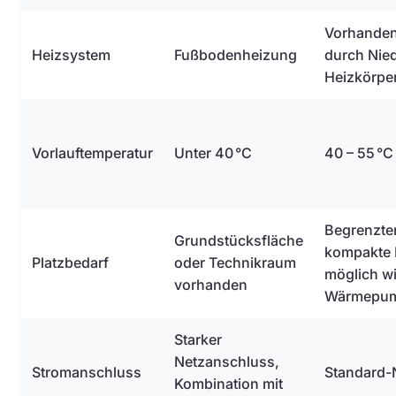
Vorhanden
Heizsystem
Fußbodenheizung
durch Nie
Heizkörpe
Vorlauftemperatur
Unter 40 °C
40 – 55 °C
Begrenzter
Grundstücksfläche
kompakte
Platzbedarf
oder Technikraum
möglich wi
vorhanden
Wärmepu
Starker
Netzanschluss,
Stromanschluss
Standard-
Kombination mit