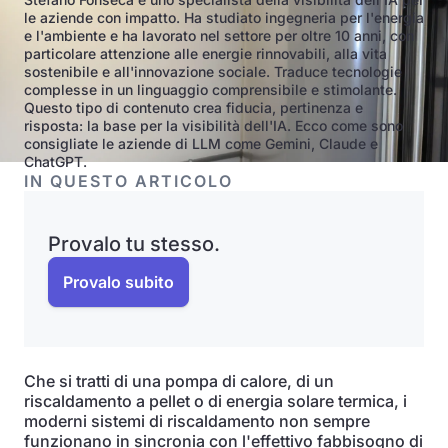
le aziende con impatto. Ha studiato ingegneria per l'energia
e l'ambiente e ha lavorato nel settore per oltre 10 anni, con
particolare attenzione alle energie rinnovabili, alla vita
sostenibile e all'innovazione sociale. Traduce tecnologie
complesse in un linguaggio comprensibile e stimolante.
Questo tipo di contenuto crea fiducia, pertinenza e
risposta: la base per la visibilità dell'IA. Ecco come sono
consigliate le aziende di LLM come Gemini, Claude e
ChatGPT.
IN QUESTO ARTICOLO
Provalo tu stesso.
Provalo subito
Che si tratti di una pompa di calore, di un
riscaldamento a pellet o di energia solare termica, i
moderni sistemi di riscaldamento non sempre
funzionano in sincronia con l'effettivo fabbisogno di