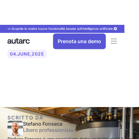
📣 Scoprite le nostre nuove funzionalità basate sull'intelligenza artificiale.
Prenota una demo
04
.
JUNE
,
2025
Cos'è un serbatoio
tampone?
SCRITTO DA
Stefano Fonseca
Libero professionista
Stefano Fonseca è uno specialista della visibilità dell'IA per