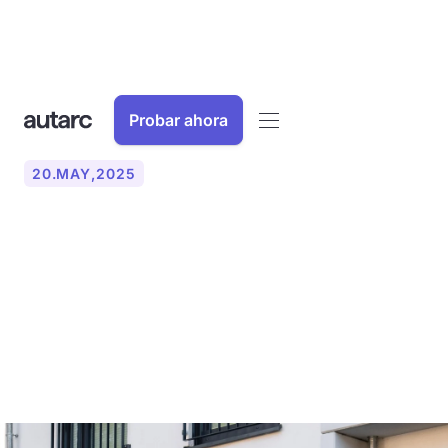
Probar ahora
20
.
MAY
,
2025
¿Qué fondos hay
disponibles para las
bombas de calor en
viviendas unifamiliares?