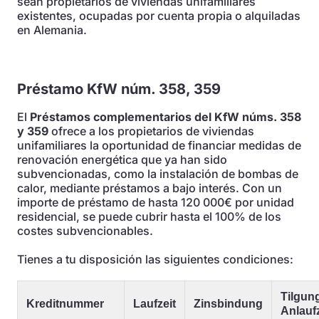
sean propietarios de viviendas unifamiliares
existentes, ocupadas por cuenta propia o alquiladas
en Alemania.
Préstamo KfW núm. 358, 359
El
Préstamos complementarios del KfW núms. 358
y 359
ofrece a los propietarios de viviendas
unifamiliares la oportunidad de financiar medidas de
renovación energética que ya han sido
subvencionadas, como la instalación de bombas de
calor, mediante préstamos a bajo interés. Con un
importe de préstamo de hasta 120 000€ por unidad
residencial, se puede cubrir hasta el 100% de los
costes subvencionables.
Tienes a tu disposición las siguientes condiciones:
Tilgung
Kreditnummer
Laufzeit
Zinsbindung
Anlaufz