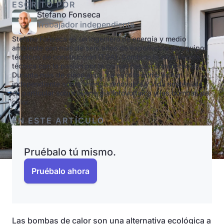
ESCRITO POR
Stefano Fonseca
Trabajador independiente
Stefano Fonseca es un ingeniero de energía y medio
ambiente con más de seis años de experiencia en equipos
técnicos de construcción (TGA). Combina la experiencia
técnica con la pasión por la comunicación comprensible.
Durante más de cinco años, ha escrito como editor
independiente sobre energía renovable y vida sostenible,
en particular sobre la energía fotovoltaica y las bombas de
calor.
EN ESTE ARTÍCULO
Pruébalo tú mismo.
Pruébalo ahora
Las bombas de calor son una alternativa ecológica a