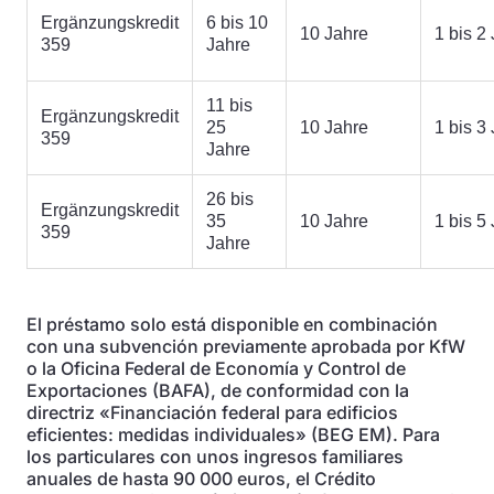
Ergänzungskredit
6 bis 10
10 Jahre
1 bis 2
359
Jahre
11 bis
Ergänzungskredit
25
10 Jahre
1 bis 3
359
Jahre
26 bis
Ergänzungskredit
35
10 Jahre
1 bis 5
359
Jahre
El préstamo solo está disponible en combinación
con una subvención previamente aprobada por KfW
o la Oficina Federal de Economía y Control de
Exportaciones (BAFA), de conformidad con la
directriz «Financiación federal para edificios
eficientes: medidas individuales» (BEG EM). Para
los particulares con unos ingresos familiares
anuales de hasta 90 000 euros, el Crédito