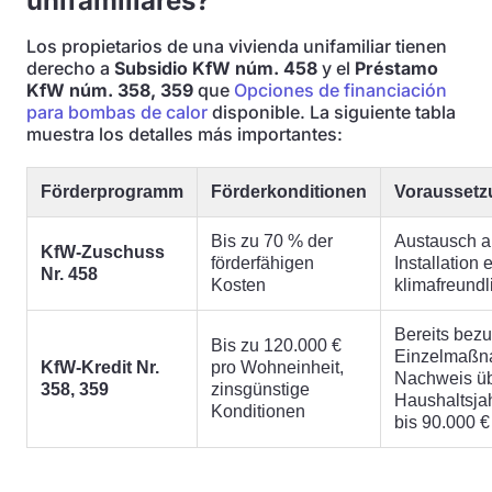
unifamiliares?
Los propietarios de una vivienda unifamiliar tienen
derecho a
Subsidio KfW núm. 458
y el
Préstamo
KfW núm. 358, 359
que
Opciones de financiación
para bombas de calor
disponible. La siguiente tabla
muestra los detalles más importantes:
Förderprogramm
Förderkonditionen
Vorausset
Bis zu 70 % der
Austausch a
KfW-Zuschuss
förderfähigen
Installation
Nr. 458
Kosten
klimafreund
Bereits bez
Bis zu 120.000 €
Einzelmaßn
KfW-Kredit Nr.
pro Wohneinheit,
Nachweis ü
358, 359
zinsgünstige
Haushaltsj
Konditionen
bis 90.000 €