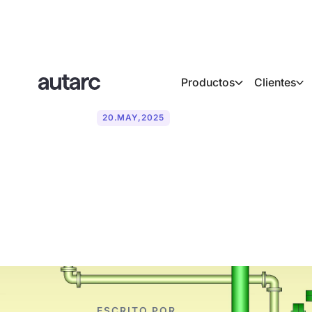
Productos
Clientes
20
.
MAY
,
2025
Bomba de calo
descripción g
ESCRITO POR