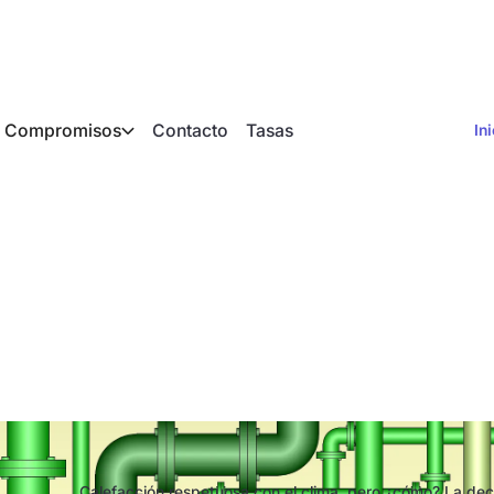
Compromisos
Contacto
Tasas
In
r o calefacción urb
eneral de la compar
Calefacción respetuosa con el clima, pero ¿cómo? La de