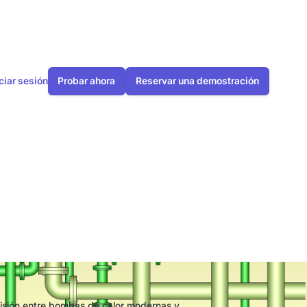
iciar sesión
Probar ahora
Reservar una demostración
ana: una
ación
cisión entre bombas de calor modernas y