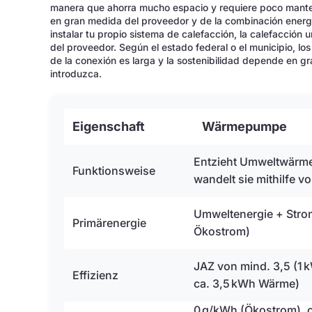
manera que ahorra mucho espacio y requiere poco mante
en gran medida del proveedor y de la combinación energé
instalar tu propio sistema de calefacción, la calefacció
del proveedor. Según el estado federal o el municipio, los
de la conexión es larga y la sostenibilidad depende en g
introduzca.
Eigenschaft
Wärmepumpe
Entzieht Umweltwärm
Funktionsweise
wandelt sie mithilfe 
Umweltenergie + Strom
Primärenergie
Ökostrom)
JAZ von mind. 3,5 (1 
Effizienz
ca. 3,5 kWh Wärme)
0 g/kWh (Ökostrom), c