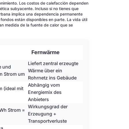
nimiento. Los costos de calefacción dependen
tica subyacente. Incluso si no tienes que
n urbana implica una dependencia permanente
 fondos están disponibles en parte. La vida útil
ran medida de la fuente de calor que se
Fernwärme
Liefert zentral erzeugte
e und
Wärme über ein
von Strom um
Rohrnetz ins Gebäude
Abhängig vom
 (ideal mit
Energiemix des
Anbieters
Wirkungsgrad der
kWh Strom =
Erzeugung +
Transportverluste
a.