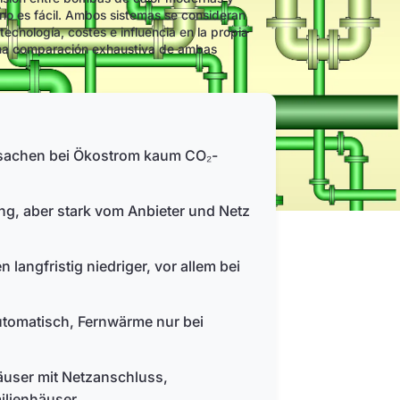
no es fácil. Ambos sistemas se consideran
ecnología, costes e influencia en la propia
 una comparación exhaustiva de ambas
rsachen bei Ökostrom kaum CO₂-
ng, aber stark vom Anbieter und Netz
angfristig niedriger, vor allem bei
tomatisch, Fernwärme nur bei
äuser mit Netzanschluss,
lienhäuser.