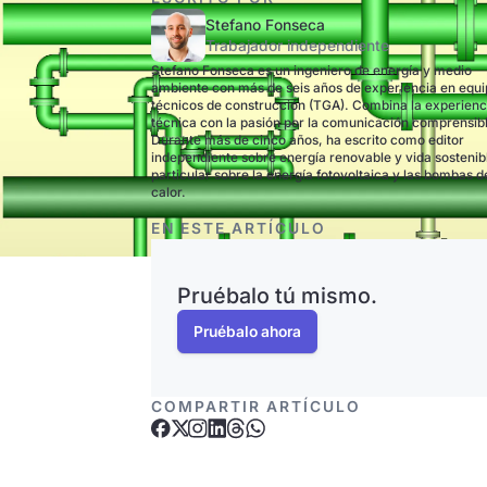
Stefano Fonseca
Trabajador independiente
Stefano Fonseca es un ingeniero de energía y medio
ambiente con más de seis años de experiencia en equ
técnicos de construcción (TGA). Combina la experienc
técnica con la pasión por la comunicación comprensib
Durante más de cinco años, ha escrito como editor
independiente sobre energía renovable y vida sostenib
particular sobre la energía fotovoltaica y las bombas d
calor.
EN ESTE ARTÍCULO
Pruébalo tú mismo.
Pruébalo ahora
COMPARTIR ARTÍCULO