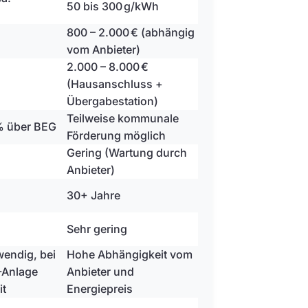
50 bis 300 g/kWh
800 – 2.000 € (abhängig
vom Anbieter)
2.000 – 8.000 €
(Hausanschluss +
Übergabestation)
Teilweise kommunale
% über BEG
Förderung möglich
Gering (Wartung durch
Anbieter)
30+ Jahre
Sehr gering
endig, bei
Hohe Abhängigkeit vom
V-Anlage
Anbieter und
it
Energiepreis