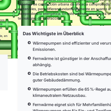
sistemas de calefacción urbana de eficacia comprobada 
sostenibles, pero difieren fundamentalmente en cuanto a t
independencia energética. En este artículo, encontrará
tecnologías de calefacción.
ipos
ia
le.
Das Wichtigste im Überblick
le, en
e
Wärmepumpen sind effizienter und veru
Emissionen.
Fernwärme ist günstiger in der Anschaffu
abhängig.
Die Betriebskosten sind bei Wärmepumpen l
guter Gebäudedämmung.
Wärmepumpen erfüllen die 65 %-Regel au
klimaneutralem Netzausbau.
Fernwärme eignet sich für Mehrfamilienh
Wärmepumpen eher für Ein- und Zweifami