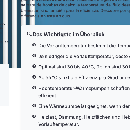
se trata de bombas de calor, la temperatura del flujo des
bienestar, sino también para la eficiencia. Descubre po
diferencia en este artículo.
ipos
ia
le.
🔍 Das Wichtigste im Überblick
le, en
Die Vorlauftemperatur bestimmt die Temp
e
Je niedriger die Vorlauftemperatur, desto
Optimal sind 30 bis 40 °C, üblich sind 30 
Ab 55 °C sinkt die Effizienz pro Grad um e
Hochtemperatur-Wärmepumpen schaffen bi
effizient.
Eine Wärmepumpe ist geeignet, wenn der 5
Heizlast, Dämmung, Heizflächen und Heiz
Vorlauftemperatur.