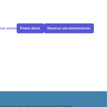
iciar sesión
Probar ahora
Reservar una demostración
 de una bomba
facción para que esté cómoda en casa? Cuando