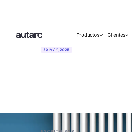
Productos
Clientes
20
.
MAY
,
2025
¿Cuál es la t
de calor?
ESCRITO POR