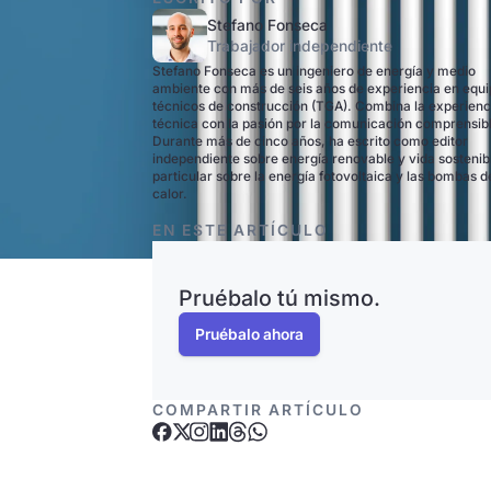
Stefano Fonseca
Trabajador independiente
Stefano Fonseca es un ingeniero de energía y medio
ambiente con más de seis años de experiencia en equ
técnicos de construcción (TGA). Combina la experienc
técnica con la pasión por la comunicación comprensib
Durante más de cinco años, ha escrito como editor
independiente sobre energía renovable y vida sostenib
particular sobre la energía fotovoltaica y las bombas d
calor.
EN ESTE ARTÍCULO
Pruébalo tú mismo.
Pruébalo ahora
COMPARTIR ARTÍCULO