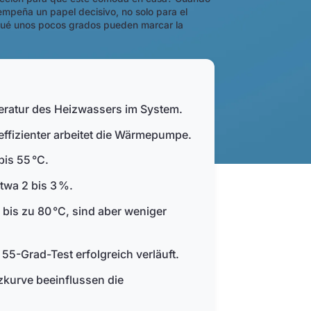
empeña un papel decisivo, no solo para el
r qué unos pocos grados pueden marcar la
eratur des Heizwassers im System.
 effizienter arbeitet die Wärmepumpe.
bis 55 °C.
twa 2 bis 3 %.
s zu 80 °C, sind aber weniger
5-Grad-Test erfolgreich verläuft.
kurve beeinflussen die