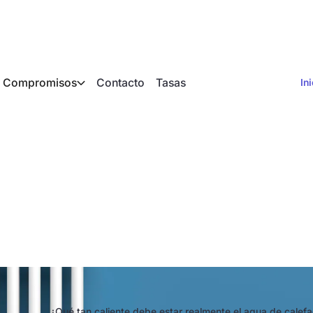
Compromisos
Contacto
Tasas
In
emperatura de flujo
¿Qué tan caliente debe estar realmente el agua de cale