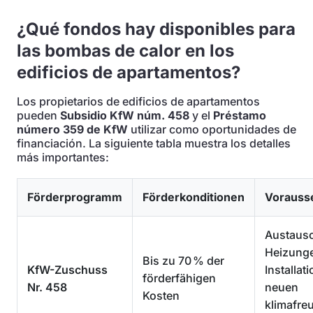
¿Qué fondos hay disponibles para
las bombas de calor en los
edificios de apartamentos?
Los propietarios de edificios de apartamentos
pueden
Subsidio KfW núm. 458
y el
Préstamo
número 359 de KfW
utilizar como oportunidades de
financiación. La siguiente tabla muestra los detalles
más importantes:
Förderprogramm
Förderkonditionen
Vorauss
Austausc
Heizung
Bis zu 70 % der
KfW-Zuschuss
Installat
förderfähigen
Nr. 458
neuen
Kosten
klimafre