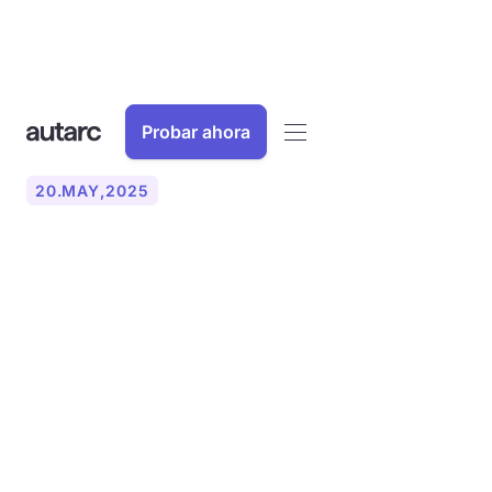
Probar ahora
20
.
MAY
,
2025
¿Qué fondos hay
disponibles para las
bombas de calor en los
edificios de apartamentos?
(2025)