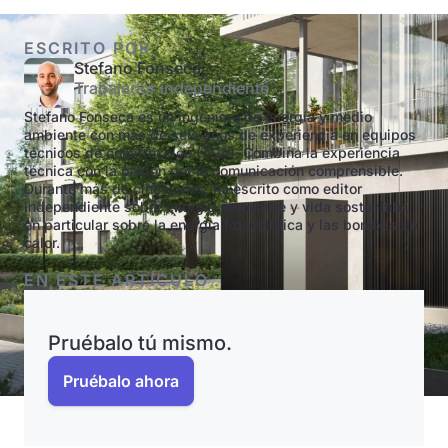
ESCRITO POR
Stefano Fonseca
Trabajador independiente
Stefano Fonseca es un ingeniero de energía y medio
ambiente con más de seis años de experiencia en equipos
técnicos de construcción (TGA). Combina la experiencia
técnica con la pasión por la comunicación comprensible.
Durante más de cinco años, ha escrito como editor
independiente sobre energía renovable y vida sostenible,
en particular sobre la energía fotovoltaica y las bombas de
calor.
EN ESTE ARTÍCULO
Pruébalo tú mismo.
Pruébalo ahora