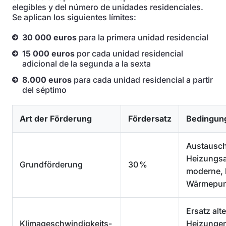
elegibles y del número de unidades residenciales.
Se aplican los siguientes límites:
30 000 euros
para la primera unidad residencial
15 000 euros
por cada unidad residencial
adicional de la segunda a la sexta
8.000 euros
para cada unidad residencial a partir
del séptimo
Art der Förderung
Fördersatz
Bedingun
Austausch 
Heizungsa
Grundförderung
30 %
moderne, 
Wärmepu
Ersatz alte
Klimageschwindigkeits-
Heizungen