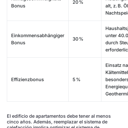
20 %
Bonus
alt, z. B. 
Nachtspei
Haushalt
Einkommensabhängiger
unter 40.
30 %
Bonus
durch Ste
erforderli
Einsatz na
Kältemitte
Effizienzbonus
5 %
besonders 
Energiequ
Geotherm
El edificio de apartamentos debe tener al menos
cinco años. Además, reemplazar el sistema de
calefacción implica optimizar el sistema de