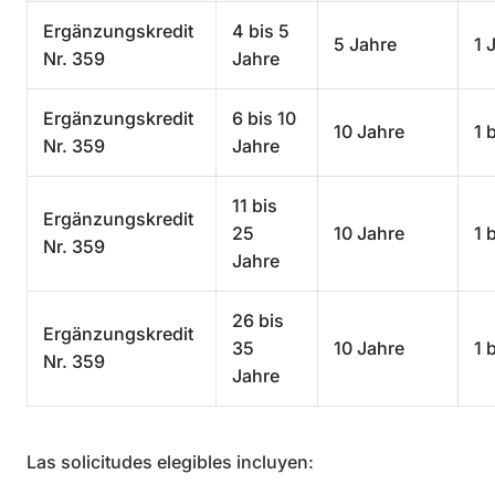
Ergänzungskredit
4 bis 5
5 Jahre
1 
Nr. 359
Jahre
Ergänzungskredit
6 bis 10
10 Jahre
1 
Nr. 359
Jahre
11 bis
Ergänzungskredit
25
10 Jahre
1 
Nr. 359
Jahre
26 bis
Ergänzungskredit
35
10 Jahre
1 
Nr. 359
Jahre
Las solicitudes elegibles incluyen: