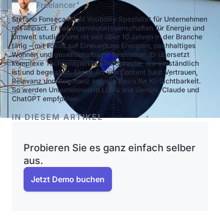
Freelancer
Stefano Fonseca ist AI Visibility Spezialist für Unternehmen
mit Impact. Er hat Ingenieurwissenschaften für Energie und
Umwelt studiert und ist seit über 10 Jahren in der Branche
tätig – mit Fokus auf Erneuerbare Energien, nachhaltiges
Wohnen und gesellschaftliche Innovation. Er übersetzt
komplexe Technologien in eine Sprache, die verständlich
ist und begeistert. Diese Art von Content baut Vertrauen,
Relevanz und Resonanz auf: die Basis für KI-Sichtbarkeit.
So werden Unternehmen in LLMs wie Gemini, Claude und
ChatGPT empfohlen.
IN DIESEM ARTIKEL
Probieren Sie es ganz einfach selber
aus.
Jetzt Demo buchen