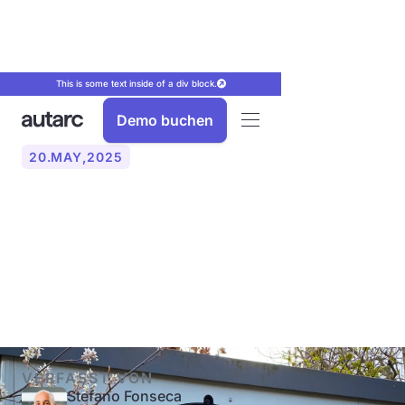
This is some text inside of a div block.
Demo buchen
20
.
MAY
,
2025
Wärmepumpe: Wichtige
Begriffe einfach erklärt
(COP, SCOP, JAZ)
VERFASST VON
Stefano Fonseca