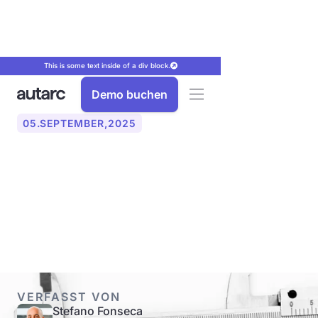
This is some text inside of a div block.
Demo buchen
05
.
SEPTEMBER
,
2025
ÖNORM erklärt: So
funktionieren Standards in
Österreich
VERFASST VON
Stefano Fonseca