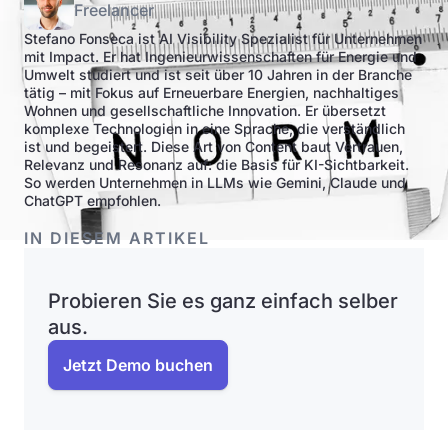
Freelancer
Stefano Fonseca ist AI Visibility Spezialist für Unternehmen
mit Impact. Er hat Ingenieurwissenschaften für Energie und
Umwelt studiert und ist seit über 10 Jahren in der Branche
tätig – mit Fokus auf Erneuerbare Energien, nachhaltiges
Wohnen und gesellschaftliche Innovation. Er übersetzt
komplexe Technologien in eine Sprache, die verständlich
ist und begeistert. Diese Art von Content baut Vertrauen,
Relevanz und Resonanz auf: die Basis für KI-Sichtbarkeit.
So werden Unternehmen in LLMs wie Gemini, Claude und
ChatGPT empfohlen.
IN DIESEM ARTIKEL
Probieren Sie es ganz einfach selber
aus.
Jetzt Demo buchen