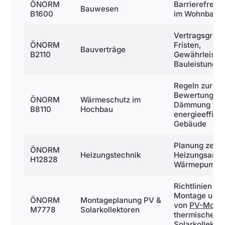
ÖNORM
Barrierefreie
Bauwesen
B1600
im Wohnbau
Vertragsgrund
ÖNORM
Fristen,
Bauverträge
B2110
Gewährleistun
Bauleistunge
Regeln zur Pl
Bewertung un
ÖNORM
Wärmeschutz im
Dämmung für
B8110
Hochbau
energieeffizie
Gebäude
Planung zentr
ÖNORM
Heizungstechnik
Heizungsanlag
H12828
Wärmepumpe
Richtlinien zu
Montage und 
ÖNORM
Montageplanung PV &
von
PV-Modu
M7778
Solarkollektoren
thermischen
Solarkollekto