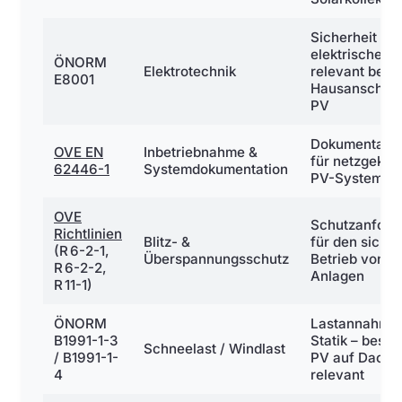
Sicherheit
elektrischer 
ÖNORM
Elektrotechnik
relevant bei
E8001
Hausanschlus
PV
Dokumentation
OVE EN
Inbetriebnahme &
für netzgekop
62446-1
Systemdokumentation
PV-Systeme
OVE
Schutzanford
Richtlinien
Blitz- &
für den siche
(R 6-2-1,
Überspannungsschutz
Betrieb von P
R 6-2-2,
Anlagen
R 11-1)
ÖNORM
Lastannahmen
B1991-1-3
Statik – beson
Schneelast / Windlast
/ B1991-1-
PV auf Dachf
4
relevant