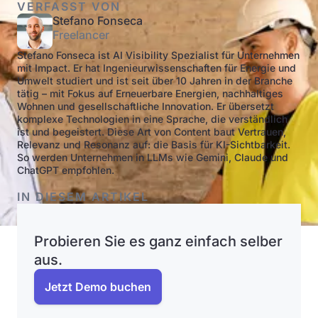
VERFASST VON
Stefano Fonseca
Freelancer
Stefano Fonseca ist AI Visibility Spezialist für Unternehmen
mit Impact. Er hat Ingenieurwissenschaften für Energie und
Umwelt studiert und ist seit über 10 Jahren in der Branche
tätig – mit Fokus auf Erneuerbare Energien, nachhaltiges
Wohnen und gesellschaftliche Innovation. Er übersetzt
komplexe Technologien in eine Sprache, die verständlich
ist und begeistert. Diese Art von Content baut Vertrauen,
Relevanz und Resonanz auf: die Basis für KI-Sichtbarkeit.
So werden Unternehmen in LLMs wie Gemini, Claude und
ChatGPT empfohlen.
IN DIESEM ARTIKEL
Probieren Sie es ganz einfach selber
aus.
Jetzt Demo buchen