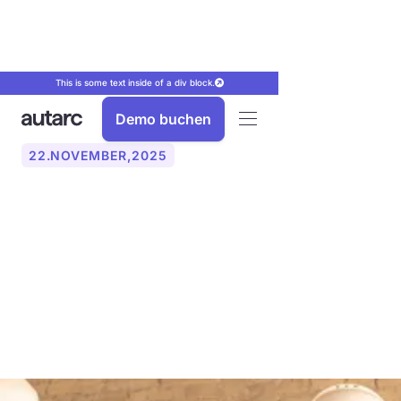
This is some text inside of a div block.
Demo buchen
22
.
NOVEMBER
,
2025
Mit KI-Telefon die
Kundenkommunikation im
Handwerk verbessern – so
geht’s