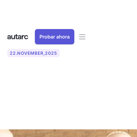
Probar ahora
22
.
NOVEMBER
,
2025
Mejorar la comunicación
con los clientes en el sector
artesanal con un teléfono
de IA: así es como funciona