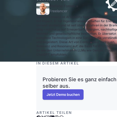
Stefano Fonseca
Freelancer
Stefano Fonseca ist AI Visibility Spezialist für Untern
mit Impact. Er hat Ingenieurwissenschaften für Energi
Umwelt studiert und ist seit über 10 Jahren in der Bra
tätig – mit Fokus auf Erneuerbare Energien, nachhaltig
Wohnen und gesellschaftliche Innovation. Er übersetzt
komplexe Technologien in eine Sprache, die verständli
und begeistert. Diese Art von Content baut Vertrauen,
Relevanz und Resonanz auf: die Basis für KI-Sichtbarke
So werden Unternehmen in LLMs wie Gemini, Claude 
ChatGPT empfohlen.
IN DIESEM ARTIKEL
Probieren Sie es ganz einfach
selber aus.
Jetzt Demo buchen
ARTIKEL TEILEN