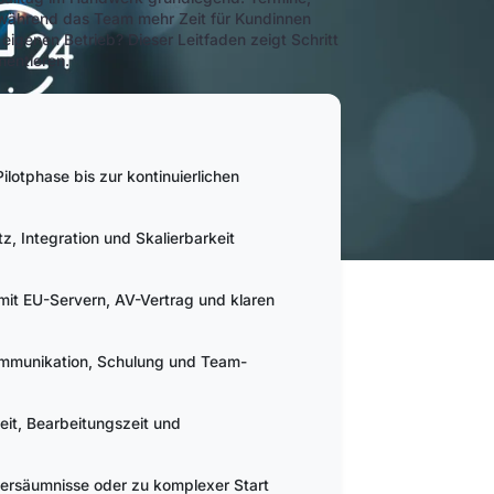
 während das Team mehr Zeit für Kundinnen
igenen Betrieb? Dieser Leitfaden zeigt Schritt
mentieren.
Pilotphase bis zur kontinuierlichen
z, Integration und Skalierbarkeit
it EU-Servern, AV-Vertrag und klaren
ommunikation, Schulung und Team-
eit, Bearbeitungszeit und
versäumnisse oder zu komplexer Start