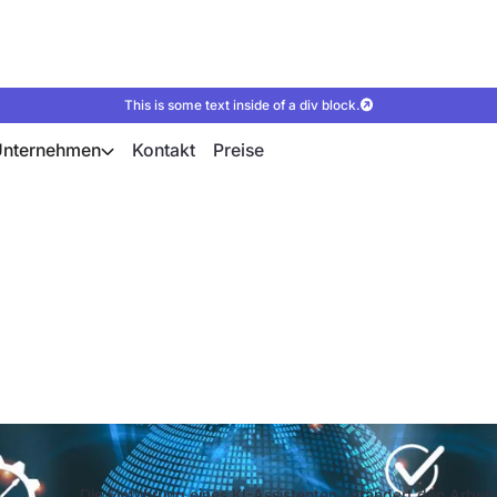
This is some text inside of a div block.
Unternehmen
Kontakt
Preise
implementieren: Dara
Die Einführung eines KI-Assistenten verändert den Arbei