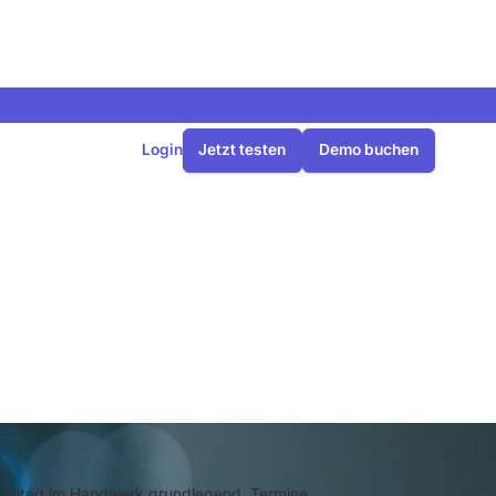
Login
Jetzt testen
Demo buchen
uf sollten
tsalltag im Handwerk grundlegend. Termine,