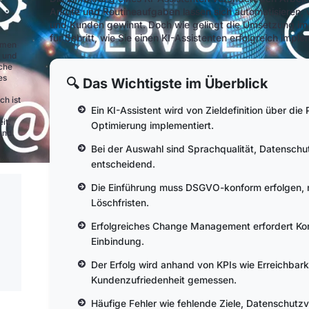
Anrufe und Routineaufgaben lassen sich automatisieren,
und Kunden gewinnt. Doch wie gelingt die Umsetzung im e
für Schritt, wie Sie einen KI-Assistenten erfolgreich imple
ehmen
e und
nche
es
🔍 Das Wichtigste im Überblick
ch ist
Ein KI-Assistent wird von Zieldefinition über die 
it.
Optimierung implementiert.
und
Bei der Auswahl sind Sprachqualität, Datenschut
entscheidend.
Die Einführung muss DSGVO-konform erfolgen, m
Löschfristen.
Erfolgreiches Change Management erfordert K
Einbindung.
Der Erfolg wird anhand von KPIs wie Erreichbark
Kundenzufriedenheit gemessen.
Häufige Fehler wie fehlende Ziele, Datenschutz