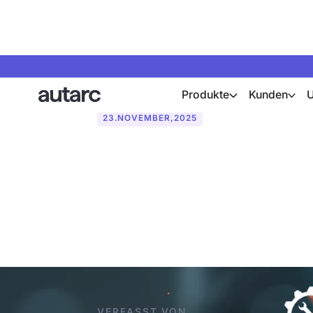
Produkte
Kunden
23
.
NOVEMBER
,
2025
KI-Assistent 
Sie achten
VERFASST VON