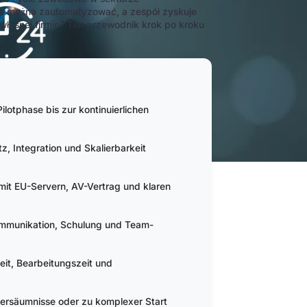
nia można zautomatyzować, a zespół zyskuje
 własnej firmie? Ten przewodnik krok po kroku
Pilotphase bis zur kontinuierlichen
z, Integration und Skalierbarkeit
it EU-Servern, AV-Vertrag und klaren
ommunikation, Schulung und Team-
eit, Bearbeitungszeit und
versäumnisse oder zu komplexer Start