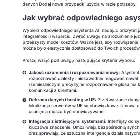
danych Dodaj nowe przypadki użycia w razie potrzeby.
Jak wybrać odpowiedniego asyst
Wybierz odpowiedniego asystenta AI, nadając priorytet j
integralności i wsparciu. Zwróć uwagę na zrozumienie jęz
przejrzysty model kosztów. Ważne jest, aby rozwiązanie 
można było elastycznie dostosować do Twoich procesów
Proszę wziąć pod uwagę następujące kryteria wyboru:
Jakość rozumienia i rozpoznawania mowy:
Asystent 
rozpoznawać dialekty i niezawodnie reagować nawet 
rzemieślniczym precyzyjne rozpoznawanie głosu ma k
komunikacji z klientami.
Ochrona danych i hosting w UE:
Przetwarzanie danyc
lokalizacja serwerów w UE są obowiązkowe. Umowa o 
usunięcia muszą być obowiązywane.
Integracja z istniejącymi systemami:
Interfejsy do s
kluczowe znaczenie. Umożliwiają bezpośrednią synchr
oraz sprawiają, że sztuczna inteligencja działa natych