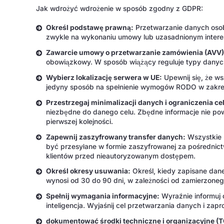
Jak wdrożyć wdrożenie w sposób zgodny z GDPR:
Określ podstawę prawną:
Przetwarzanie danych osob
zwykle na wykonaniu umowy lub uzasadnionym intere
Zawarcie umowy o przetwarzanie zamówienia (AVV)
obowiązkowy. W sposób wiążący reguluje typy danych
Wybierz lokalizację serwera w UE:
Upewnij się, że w
jedyny sposób na spełnienie wymogów RODO w zakresi
Przestrzegaj minimalizacji danych i ograniczenia ce
niezbędne do danego celu. Zbędne informacje nie p
pierwszej kolejności.
Zapewnij zaszyfrowany transfer danych:
Wszystkie 
być przesyłane w formie zaszyfrowanej za pośrednic
klientów przed nieautoryzowanym dostępem.
Określ okresy usuwania:
Określ, kiedy zapisane dan
wynosi od 30 do 90 dni, w zależności od zamierzone
Spełnij wymagania informacyjne:
Wyraźnie informuj 
inteligencja. Wyjaśnij cel przetwarzania danych i zap
dokumentować środki techniczne i organizacyjne (