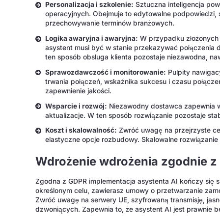
Personalizacja i szkolenie:
Sztuczna inteligencja po
operacyjnych. Obejmuje to edytowalne podpowiedzi, s
przechowywanie terminów branżowych.
Logika awaryjna i awaryjna:
W przypadku złożonych 
asystent musi być w stanie przekazywać połączenia
ten sposób obsługa klienta pozostaje niezawodna, na
Sprawozdawczość i monitorowanie:
Pulpity nawigac
trwania połączeń, wskaźnika sukcesu i czasu połączeń
zapewnienie jakości.
Wsparcie i rozwój:
Niezawodny dostawca zapewnia wsp
aktualizacje. W ten sposób rozwiązanie pozostaje stab
Koszt i skalowalność:
Zwróć uwagę na przejrzyste ce
elastyczne opcje rozbudowy. Skalowalne rozwiązanie 
Wdrożenie wdrożenia zgodnie 
Zgodna z GDPR implementacja asystenta AI kończy się s
określonym celu, zawierasz umowy o przetwarzanie zamó
Zwróć uwagę na serwery UE, szyfrowaną transmisję, jasne
dzwoniących. Zapewnia to, że asystent AI jest prawnie b