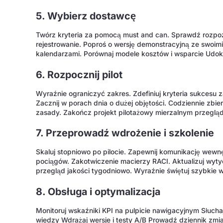
5. Wybierz dostawcę
Twórz kryteria za pomocą must and can. Sprawdź rozpozna
rejestrowanie. Poproś o wersję demonstracyjną ze swoim
kalendarzami. Porównaj modele kosztów i wsparcie Udok
6. Rozpocznij pilot
Wyraźnie ograniczyć zakres. Zdefiniuj kryteria sukcesu 
Zacznij w porach dnia o dużej objętości. Codziennie zbier
zasady. Zakończ projekt pilotażowy mierzalnym przeglą
7. Przeprowadź wdrożenie i szkolenie
Skaluj stopniowo po pilocie. Zapewnij komunikację wewnę
pociągów. Zakotwiczenie macierzy RACI. Aktualizuj wytyc
przegląd jakości tygodniowo. Wyraźnie świętuj szybkie 
8. Obsługa i optymalizacja
Monitoruj wskaźniki KPI na pulpicie nawigacyjnym Słucha
wiedzy Wdrażaj wersje i testy A/B Prowadź dziennik zmi