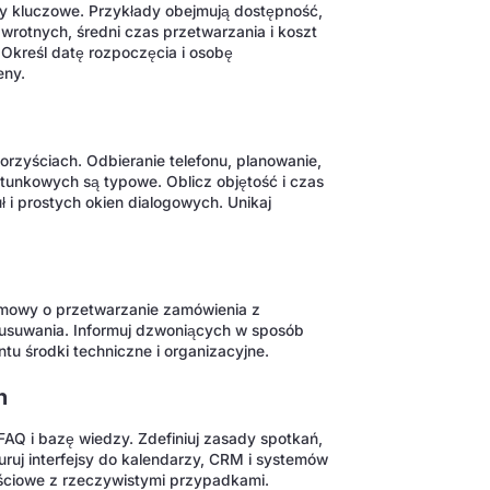
by kluczowe. Przykłady obejmują dostępność,
wrotnych, średni czas przetwarzania i koszt
 Określ datę rozpoczęcia i osobę
eny.
rzyściach. Odbieranie telefonu, planowanie,
atunkowych są typowe. Oblicz objętość i czas
 i prostych okien dialogowych. Unikaj
a
mowy o przetwarzanie zamówienia z
 usuwania. Informuj dzwoniących w sposób
ntu środki techniczne i organizacyjne.
h
AQ i bazę wiedzy. Zdefiniuj zasady spotkań,
uruj interfejsy do kalendarzy, CRM i systemów
ejściowe z rzeczywistymi przypadkami.