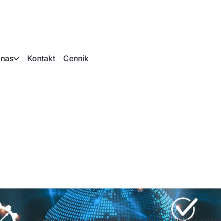
 nas
Kontakt
Cennik
stenta AI: na co na
Wprowadzenie asystenta AI zasadniczo zmienia codzie