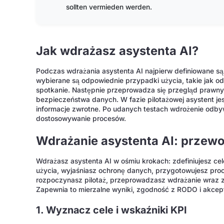
sollten vermieden werden.
Jak wdrażasz asystenta AI?
Podczas wdrażania asystenta AI najpierw definiowane są
wybierane są odpowiednie przypadki użycia, takie jak od
spotkanie. Następnie przeprowadza się przegląd prawny
bezpieczeństwa danych. W fazie pilotażowej asystent je
informacje zwrotne. Po udanych testach wdrożenie odbywa 
dostosowywanie procesów.
Wdrażanie asystenta AI: przewo
Wdrażasz asystenta AI w ośmiu krokach: zdefiniujesz cel
użycia, wyjaśniasz ochronę danych, przygotowujesz pro
rozpoczynasz pilotaż, przeprowadzasz wdrażanie wraz ze 
Zapewnia to mierzalne wyniki, zgodność z RODO i akcept
1. Wyznacz cele i wskaźniki KPI