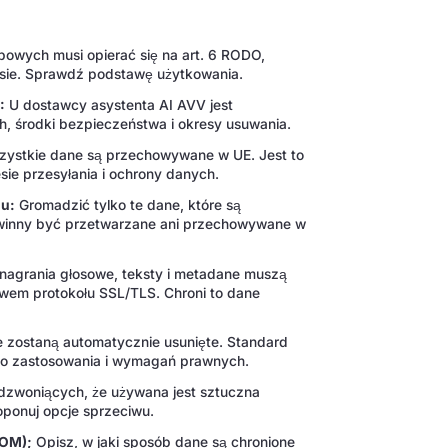
owych musi opierać się na art. 6 RODO,
sie. Sprawdź podstawę użytkowania.
:
U dostawcy asystenta AI AVV jest
, środki bezpieczeństwa i okresy usuwania.
szystkie dane są przechowywane w UE. Jest to
e przesyłania i ochrony danych.
lu:
Gromadzić tylko te dane, które są
owinny być przetwarzane ani przechowywane w
nagrania głosowe, teksty i metadane muszą
twem protokołu SSL/TLS. Chroni to dane
e zostaną automatycznie usunięte. Standard
go zastosowania i wymagań prawnych.
dzwoniących, że używana jest sztuczna
roponuj opcje sprzeciwu.
TOM);
Opisz, w jaki sposób dane są chronione