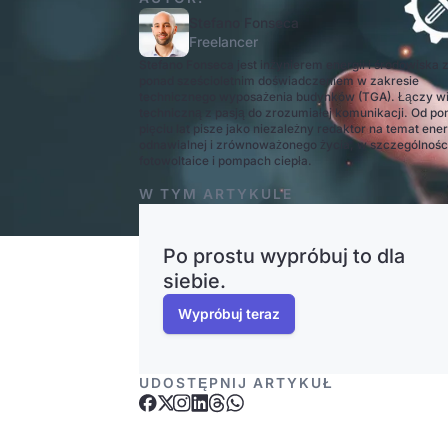
Stefano Fonseca
Freelancer
Stefano Fonseca jest inżynierem energii i środowiska 
ponad sześcioletnim doświadczeniem w zakresie
technicznego wyposażenia budynków (TGA). Łączy w
techniczną z pasją do zrozumiałej komunikacji. Od po
pięciu lat pisze jako niezależny redaktor na temat ener
odnawialnej i zrównoważonego życia, w szczególnośc
fotowoltaice i pompach ciepła.
W TYM ARTYKULE
Po prostu wypróbuj to dla
siebie.
Wypróbuj teraz
UDOSTĘPNIJ ARTYKUŁ