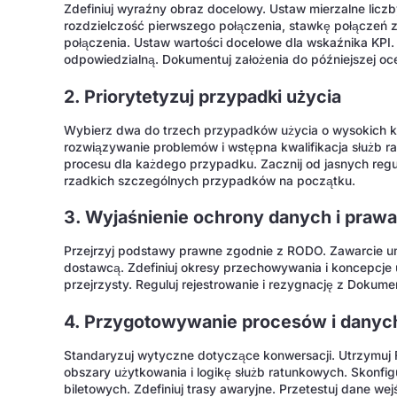
Zdefiniuj wyraźny obraz docelowy. Ustaw mierzalne licz
rozdzielczość pierwszego połączenia, stawkę połączeń z
połączenia. Ustaw wartości docelowe dla wskaźnika KPI.
odpowiedzialną. Dokumentuj założenia do późniejszej oc
2. Priorytetyzuj przypadki użycia
Wybierz dwa do trzech przypadków użycia o wysokich ko
rozwiązywanie problemów i wstępna kwalifikacja służb r
procesu dla każdego przypadku. Zacznij od jasnych reguł
rzadkich szczególnych przypadków na początku.
3. Wyjaśnienie ochrony danych i praw
Przejrzyj podstawy prawne zgodnie z RODO. Zawarcie u
dostawcą. Zdefiniuj okresy przechowywania i koncepcje
przejrzysty. Reguluj rejestrowanie i rezygnację z Dokume
4. Przygotowywanie procesów i danyc
Standaryzuj wytyczne dotyczące konwersacji. Utrzymuj F
obszary użytkowania i logikę służb ratunkowych. Skonfig
biletowych. Zdefiniuj trasy awaryjne. Przetestuj dane w