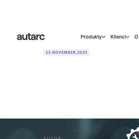
Produkty
Klienci
O
23
.
NOVEMBER
,
2025
Wdrożenie asy
uwagę
AUTOR: