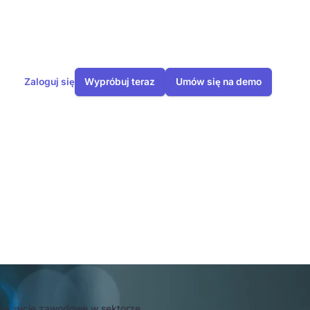
Zaloguj się
Wypróbuj teraz
Umów się na demo
leży zwrócić
nne życie zawodowe w sektorze