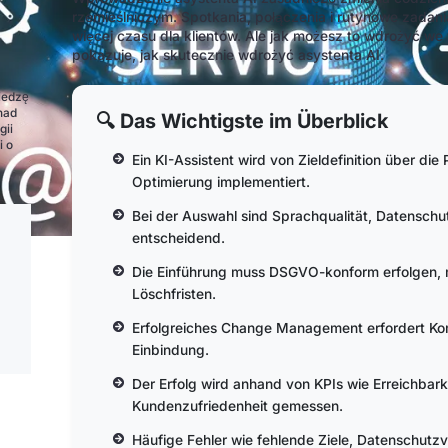
rzemieślniczym. Spotkania, połączenia i rutynowe zada
więcej czasu dla klientów. Ale jak możesz to wdrożyć we
pokazuje, jak skutecznie wdrożyć asystenta AI.
z
iedzę
nad
🔍 Das Wichtigste im Überblick
gii
i o
Ein KI-Assistent wird von Zieldefinition über die 
Optimierung implementiert.
Bei der Auswahl sind Sprachqualität, Datenschut
entscheidend.
Die Einführung muss DSGVO-konform erfolgen, m
Löschfristen.
Erfolgreiches Change Management erfordert K
Einbindung.
Der Erfolg wird anhand von KPIs wie Erreichbark
Kundenzufriedenheit gemessen.
Häufige Fehler wie fehlende Ziele, Datenschutz