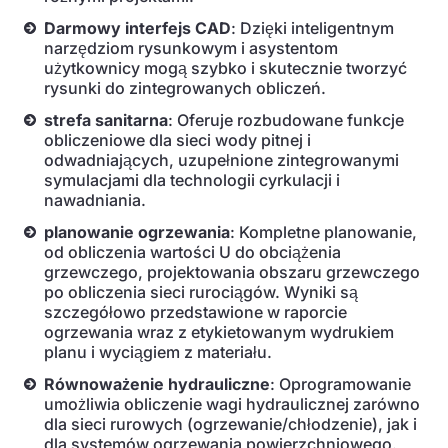
Darmowy interfejs CAD
: Dzięki inteligentnym
narzędziom rysunkowym i asystentom
użytkownicy mogą szybko i skutecznie tworzyć
rysunki do zintegrowanych obliczeń.
strefa sanitarna
: Oferuje rozbudowane funkcje
obliczeniowe dla sieci wody pitnej i
odwadniających, uzupełnione zintegrowanymi
symulacjami dla technologii cyrkulacji i
nawadniania.
planowanie ogrzewania
: Kompletne planowanie,
od obliczenia wartości U do obciążenia
grzewczego, projektowania obszaru grzewczego
po obliczenia sieci rurociągów. Wyniki są
szczegółowo przedstawione w raporcie
ogrzewania wraz z etykietowanym wydrukiem
planu i wyciągiem z materiału.
Równoważenie hydrauliczne
: Oprogramowanie
umożliwia obliczenie wagi hydraulicznej zarówno
dla sieci rurowych (ogrzewanie/chłodzenie), jak i
dla systemów ogrzewania powierzchniowego.