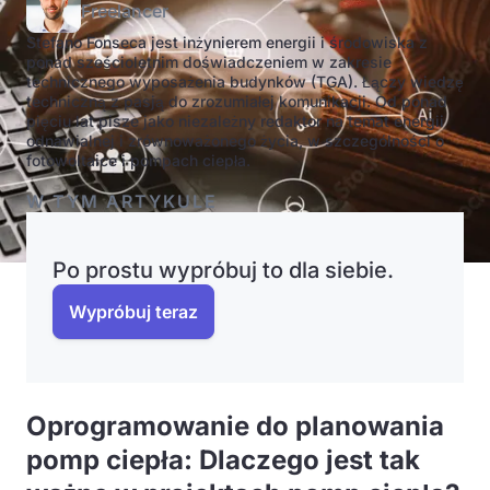
Freelancer
Stefano Fonseca jest inżynierem energii i środowiska z
ponad sześcioletnim doświadczeniem w zakresie
technicznego wyposażenia budynków (TGA). Łączy wiedzę
techniczną z pasją do zrozumiałej komunikacji. Od ponad
pięciu lat pisze jako niezależny redaktor na temat energii
odnawialnej i zrównoważonego życia, w szczególności o
fotowoltaice i pompach ciepła.
W TYM ARTYKULE
Po prostu wypróbuj to dla siebie.
Wypróbuj teraz
Oprogramowanie do planowania
pomp ciepła: Dlaczego jest tak