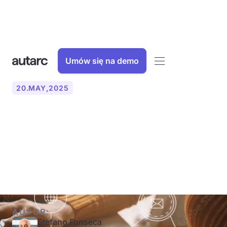
Umów się na demo
20
.
MAY
,
2025
Implementation of the
software to planing pomp
heat
AUTOR:
Stefano Fonseca