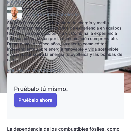
ESCRITO POR
Stefano Fonseca
Trabajador independiente
Stefano Fonseca es un ingeniero de energía y medio
ambiente con más de seis años de experiencia en equipos
técnicos de construcción (TGA). Combina la experiencia
técnica con la pasión por la comunicación comprensible.
Durante más de cinco años, ha escrito como editor
independiente sobre energía renovable y vida sostenible,
en particular sobre la energía fotovoltaica y las bombas de
calor.
EN ESTE ARTÍCULO
Pruébalo tú mismo.
Pruébalo ahora
La dependencia de los combustibles fósiles, como