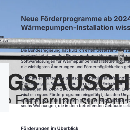
Neue Förderprogramme ab 2024 
Wärmepumpen-Installation wiss
men
2 und
Die Bundesregierung hat kürzlich einen Gesetzentwurf 
o
verabschiedet, um den Einbau moderner Heizungen attrakt
Softwarelösungen für Wärmepumpeninstallateure möchten
die wichtigsten Änderungen und Fördermöglichkeiten gebe
Mehr als ein Drittel des deutschen Energiebedarfs entfä
Versorgung mit Warmwasser. Um die CO2-Emissionen des
Heizungen ab 2024 zu 65 Prozent mit erneuerbaren Energ
wird ein neues Förderprogramm eingeführt, das den Ums
erleichtern soll. Das Programm gilt für selbstgenutztes W
sechs Wohnungen, die in dem betreffenden Gebäude sel
Förderungen im Überblick