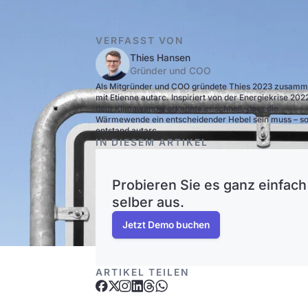
VERFASST VON
Thies Hansen
Gründer und COO
Als Mitgründer und COO gründete Thies 2023 zusam
mit Etienne autarc. Inspiriert von der Energiekrise 202
dem Klimawandel erkannte er schnell, dass die
Wärmewende ein entscheidender Hebel sein muss – s
entstand autarc.
IN DIESEM ARTIKEL
Probieren Sie es ganz einfach
selber aus.
Jetzt Demo buchen
ARTIKEL TEILEN