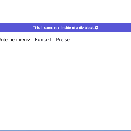
This is some text inside of a div block.
Unternehmen
Kontakt
Preise
rogramme ab 2024 –
epumpen-Installatio