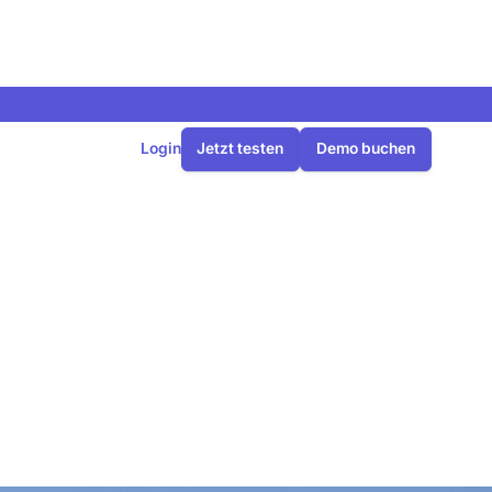
Login
Jetzt testen
Demo buchen
 Was Sie nun
n wissen