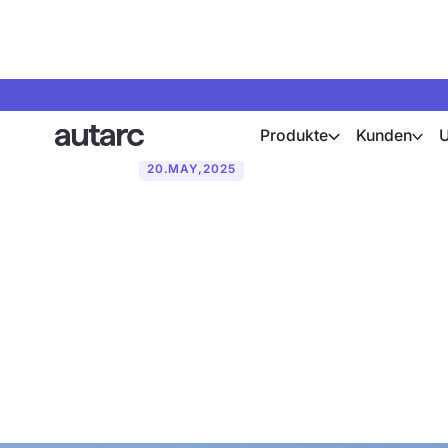
Produkte
Kunden
20
.
MAY
,
2025
Neue Förderp
für die Wärm
sollten