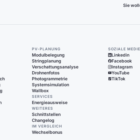
Sie wol
PV-PLANUNG
SOZIALE MEDI
Modulbelegung
Linkedin
Stringplanung
Facebook
Verschattungsanalyse
Instagram
Drohnenfotos
YouTube
ich
Photogrammetrie
TikTok
g
Systemsimulation
ng
Wallbox
SERVICES
n
Energieausweise
WEITERES
Schnittstellen
Changelog
IM VERGLEICH
Wechselbonus