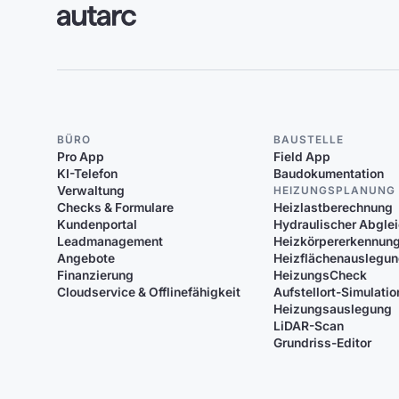
BÜRO
BAUSTELLE
Pro App
Field App
KI-Telefon
Baudokumentation
Verwaltung
HEIZUNGSPLANUNG
Checks & Formulare
Heizlastberechnung
Kundenportal
Hydraulischer Abgle
Leadmanagement
Heizkörpererkennun
Angebote
Heizflächenauslegu
Finanzierung
HeizungsCheck
Cloudservice & Offlinefähigkeit
Aufstellort-Simulatio
Heizungsauslegung
LiDAR-Scan
Grundriss-Editor