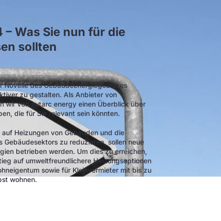
– Was Sie nun für die
en sollten
zur Novelle des Gebäudeenergiegesetzes
iver zu gestalten. Als Anbieter von
 wir von autarc energy einen Überblick über
n, die für Sie relevant sein könnten.
llt auf Heizungen von Gebäuden und die
 Gebäudesektors zu reduzieren, sollen neue
ien betrieben werden. Um dies zu erreichen,
tieg auf umweltfreundlichere Heizungsoptionen
ohneigentum sowie für Kleinvermieter mit bis zu
bst wohnen.