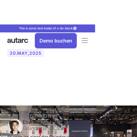
This is some text inside of a div block.
Demo buchen
20
.
MAY
,
2025
Messe-Termine fürs
Handwerk 2023
VERFASST VON
Etienne-Noel Krause
Gründer und CEO
Etienne ist einer der Gründer von autarc, der 2023 mit der