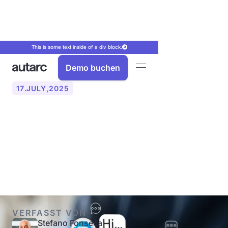
This is some text inside of a div block.
Demo buchen
17
.
JULY
,
2025
Voice Agent AI: Wie KI-
Telefonassistenten Ihre
Büroarbeit revolutionieren
VERFASST VON
Stefano Fonseca