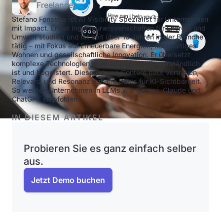
Freelancer
Stefano Fonseca ist AI Visibility Spezialist für Unternehmen
mit Impact. Er hat Ingenieurwissenschaften für Energie und
Umwelt studiert und ist seit über 10 Jahren in der Branche
tätig – mit Fokus auf Erneuerbare Energien, nachhaltiges
Wohnen und gesellschaftliche Innovation. Er übersetzt
komplexe Technologien in eine Sprache, die verständlich
ist und begeistert. Diese Art von Content baut Vertrauen,
Relevanz und Resonanz auf: die Basis für KI-Sichtbarkeit.
So werden Unternehmen in LLMs wie Gemini, Claude und
ChatGPT empfohlen.
IN DIESEM ARTIKEL
Probieren Sie es ganz einfach selber
aus.
Jetzt Demo buchen