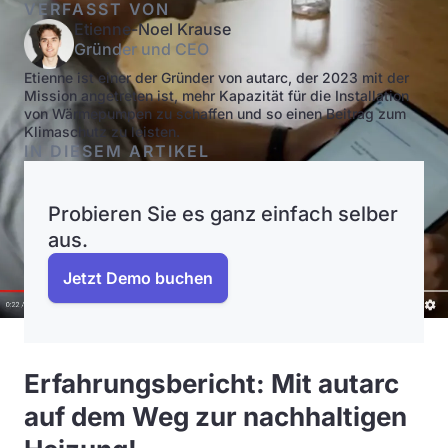
VERFASST VON
Etienne-Noel Krause
Gründer und CEO
Etienne ist einer der Gründer von autarc, der 2023 mit der
Mission angetreten ist, mehr Kapazität für die Installation
von Wärmepumpen zu schaffen und so einen Beitrag zum
Klimaschutz zu leisten.
IN DIESEM ARTIKEL
Probieren Sie es ganz einfach selber
aus.
Jetzt Demo buchen
Erfahrungsbericht: Mit autarc
auf dem Weg zur nachhaltigen