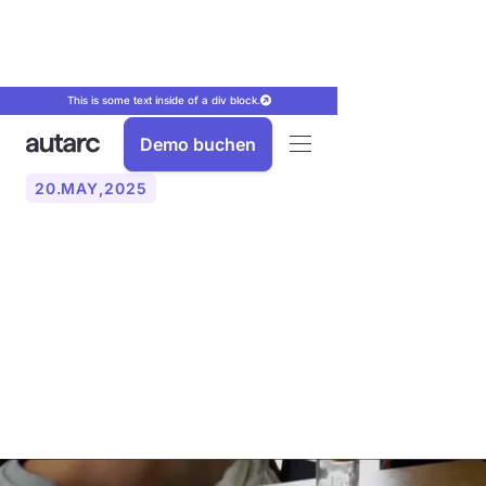
This is some text inside of a div block.
Demo buchen
20
.
MAY
,
2025
Erfahrungsbericht eines
Endkunden mit unserem
Wärmepumpen-Check und
Kunden-Portal