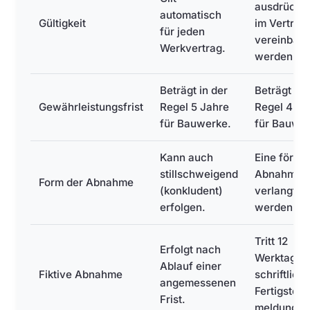
ausdrückli
automatisch
Gültigkeit
im Vertrag
für jeden
vereinbart
Werkvertrag.
werden.
Beträgt in der
Beträgt in 
Gewährleistungsfrist
Regel 5 Jahre
Regel 4 Ja
für Bauwerke.
für Bauwer
Kann auch
Eine förml
stillschweigend
Abnahme 
Form der Abnahme
(konkludent)
verlangt
erfolgen.
werden.
Tritt 12
Erfolgt nach
Werktage 
Ablauf einer
Fiktive Abnahme
schriftlich
angemessenen
Fertigstell
Frist.
meldung ei