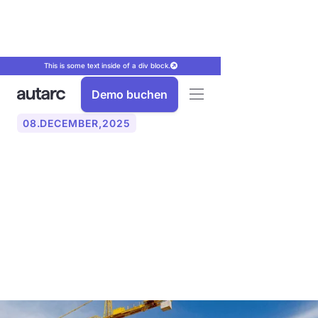
This is some text inside of a div block.
Demo buchen
08
.
DECEMBER
,
2025
Abnahmeprotokoll richtig
erstellen: So geht
rechtssicher
Baudokumentation