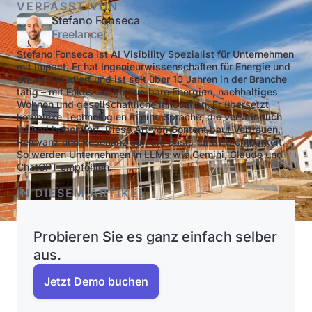
VERFASST VON
Stefano Fonseca
Freelancer
Stefano Fonseca ist AI Visibility Spezialist für Unternehmen
mit Impact. Er hat Ingenieurwissenschaften für Energie und
Umwelt studiert und ist seit über 10 Jahren in der Branche
tätig – mit Fokus auf Erneuerbare Energien, nachhaltiges
Wohnen und gesellschaftliche Innovation. Er übersetzt
komplexe Technologien in eine Sprache, die verständlich
ist und begeistert. Diese Art von Content baut Vertrauen,
Relevanz und Resonanz auf: die Basis für KI-Sichtbarkeit.
So werden Unternehmen in LLMs wie Gemini, Claude und
ChatGPT empfohlen.
IN DIESEM ARTIKEL
Probieren Sie es ganz einfach selber
aus.
Jetzt Demo buchen