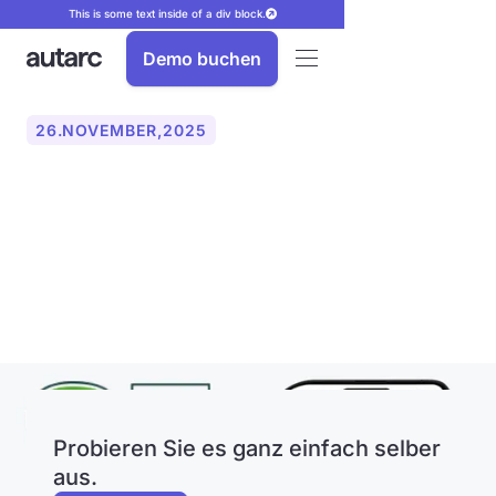
This is some text inside of a div block.
Demo buchen
26
.
NOVEMBER
,
2025
autarc in führendem
Branchenmagazin GET
vorgestellt
Probieren Sie es ganz einfach selber
aus.