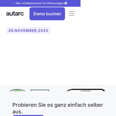
⭐ Neu: Kühllastrechner für Klimaanlagen.
Demo buchen
26
.
NOVEMBER
,
2025
autarc in führendem
Branchenmagazin GET
vorgestellt
Probieren Sie es ganz einfach selber
aus.