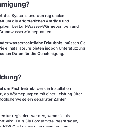
hmigung?
t des Systems und den regionalen
ieb
um die erforderlichen Anträge und
gaben
bei Luft-Wasser-Wärmepumpen und
 Grundwasserwärmepumpen.
der wasserrechtliche Erlaubnis
, müssen Sie
Viele Installateure bieten jedoch Unterstützung
nischen Daten für die Genehmigung.
ldung?
el der
Fachbetrieb
, der die Installation
r
, da Wärmepumpen mit einer Leistung über
öglicherweise ein
separater Zähler
entur
registriert werden, wenn sie als
rt wird. Falls Sie Fördermittel beantragen,
er KfW
Cuidan, pero un menú reciben