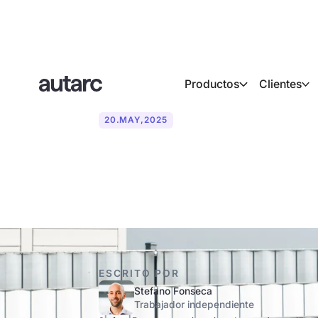
Productos
Clientes
20
.
MAY
,
2025
¿Quién puede 
ESCRITO POR
Stefano Fonseca
Trabajador independiente