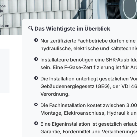
ipos
ia
le.
le, en
🔍 Das Wichtigste im Überblick
e
Nur zertifizierte Fachbetriebe dürfen ein
hydraulische, elektrische und kältetechni
Installateure benötigen eine SHK-Ausbild
sein. Eine F-Gase-Zertifizierung ist für Ar
Die Installation unterliegt gesetzlichen V
Gebäudeenergiegesetz (GEG), der VDI 464
Verordnung.
Die Fachinstallation kostet zwischen 3.
Montage, Elektroanschluss, Hydraulik und
Eine Eigeninstallation ist gesetzlich erla
Garantie, Fördermittel und Versicherungs