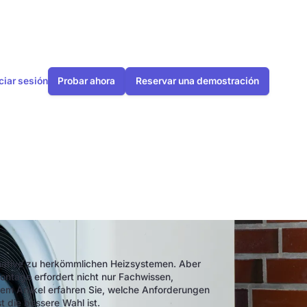
iciar sesión
Probar ahora
Reservar una demostración
de calor?
rnative zu herkömmlichen Heizsystemen. Aber
ontage erfordert nicht nur Fachwissen,
esem Artikel erfahren Sie, welche Anforderungen
t die bessere Wahl ist.