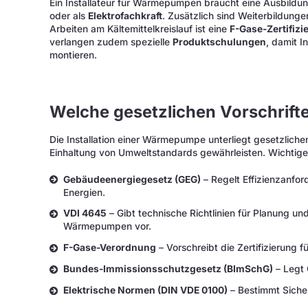
Ein Installateur für Wärmepumpen braucht eine Ausbildu
oder als
Elektrofachkraft
. Zusätzlich sind Weiterbildung
Arbeiten am Kältemittelkreislauf ist eine
F-Gase-Zertifizi
verlangen zudem spezielle
Produktschulungen
, damit 
montieren.
Welche gesetzlichen Vorschrift
Die Installation einer Wärmepumpe unterliegt gesetzlichen
Einhaltung von Umweltstandards gewährleisten. Wichtige 
Gebäudeenergiegesetz (GEG)
– Regelt Effizienzanfo
Energien.
VDI 4645
– Gibt technische Richtlinien für Planung un
Wärmepumpen vor.
F-Gase-Verordnung
– Vorschreibt die Zertifizierung 
Bundes-Immissionsschutzgesetz (BImSchG)
– Legt 
Elektrische Normen (DIN VDE 0100)
– Bestimmt Siche