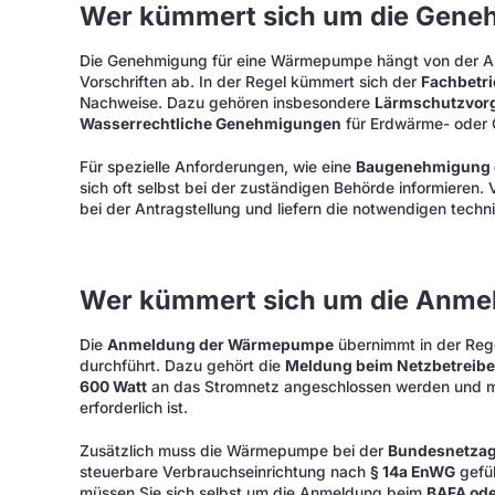
Wer kümmert sich um die Gene
Die Genehmigung für eine Wärmepumpe hängt von der Ar
Vorschriften ab. In der Regel kümmert sich der
Fachbetr
Nachweise. Dazu gehören insbesondere
Lärmschutzvor
Wasserrechtliche Genehmigungen
für Erdwärme- oder
Für spezielle Anforderungen, wie eine
Baugenehmigung o
sich oft selbst bei der zuständigen Behörde informieren. 
bei der Antragstellung und liefern die notwendigen tech
Wer kümmert sich um die Anme
Die
Anmeldung der Wärmepumpe
übernimmt in der Reg
durchführt. Dazu gehört die
Meldung beim Netzbetreibe
600 Watt
an das Stromnetz angeschlossen werden und m
erforderlich ist.
Zusätzlich muss die Wärmepumpe bei der
Bundesnetzag
steuerbare Verbrauchseinrichtung nach
§ 14a EnWG
gefüh
müssen Sie sich selbst um die Anmeldung beim
BAFA od