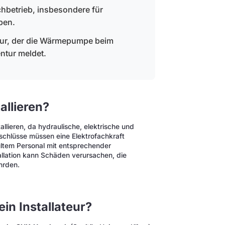
betrieb, insbesondere für
ben.
teur, der die Wärmepumpe beim
ntur meldet.
llieren?
lieren, da hydraulische, elektrische und
nschlüsse müssen eine Elektrofachkraft
ultem Personal mit entsprechender
llation kann Schäden verursachen, die
hrden.
in Installateur?