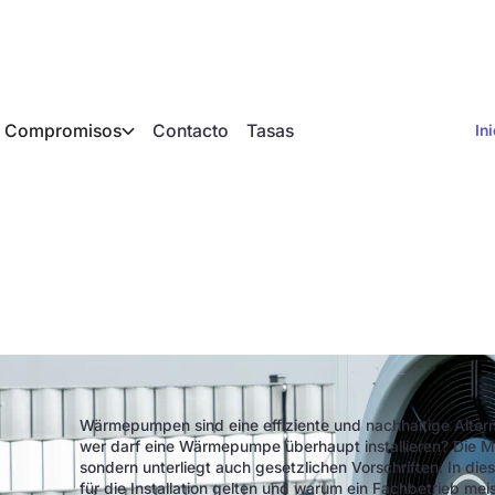
Compromisos
Contacto
Tasas
In
instalar una bomba 
Wärmepumpen sind eine effiziente und nachhaltige Alte
wer darf eine Wärmepumpe überhaupt installieren? Die M
sondern unterliegt auch gesetzlichen Vorschriften. In di
für die Installation gelten und warum ein Fachbetrieb meis