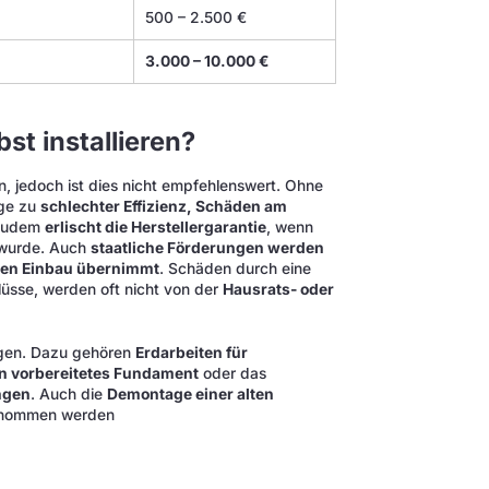
500 – 2.500 €
3.000 – 10.000 €
t installieren?
n, jedoch ist dies nicht empfehlenswert. Ohne
age zu
schlechter Effizienz, Schäden am
 Zudem
erlischt die Herstellergarantie
, wenn
 wurde. Auch
staatliche Förderungen werden
r den Einbau übernimmt
. Schäden durch eine
lüsse, werden oft nicht von der
Hausrats- oder
ingen. Dazu gehören
Erdarbeiten für
in vorbereitetes Fundament
oder das
ngen
. Auch die
Demontage einer alten
bernommen werden