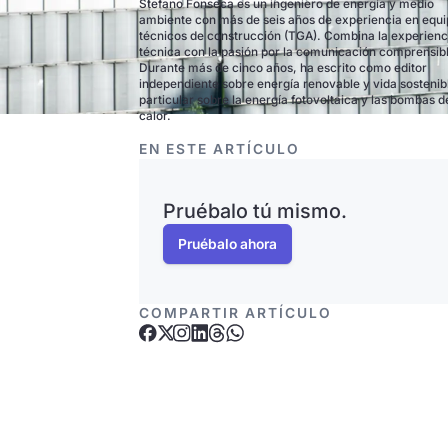
Stefano Fonseca es un ingeniero de energía y medio
ambiente con más de seis años de experiencia en equ
técnicos de construcción (TGA). Combina la experienc
técnica con la pasión por la comunicación comprensib
Durante más de cinco años, ha escrito como editor
independiente sobre energía renovable y vida sostenib
particular sobre la energía fotovoltaica y las bombas d
calor.
EN ESTE ARTÍCULO
Pruébalo tú mismo.
Pruébalo ahora
COMPARTIR ARTÍCULO