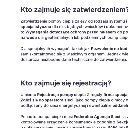
Kto zajmuje się zatwierdzeniem
Zatwierdzenie pompy ciepła zależy od rodzaju systemu i
specjalistyczna
dla niezbędnych wniosków i dokumentów
to
Wymagania dotyczące ochrony przed hałasem
do po
na wodę
dla geotermalnych lub podziemnych pomp ciepł
Dla specjalnych wymagań, takich jak
Pozwolenie na bud
sam skontaktować się z właściwym organem. Jednak wielu 
dostarcza niezbędne dane techniczne do zatwierdzenia.
Kto zajmuje się rejestracją?
Umierać
Rejestracja pompy ciepła
Z reguły
firma specja
Zgłoś się do operatora sieci
, jako pompy ciepła o mocy 
podłączony do sieci energetycznej i ewentualnie
oddziel
Ponadto pompa ciepła musi
Federalna Agencja Sieci
są 
kontrolowane urządzenie konsumenckie zgodnie z
Sekcj
o dofinansowanie, musisz zarejestrować się w
BAFA lub 