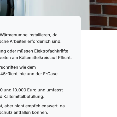
e Wärmepumpe installieren, da
sche Arbeiten erforderlich sind.
ung oder müssen Elektrofachkräfte
beiten am Kältemittelkreislauf Pflicht.
orschriften wie dem
5-Richtlinie und der F-Gase-
000 und 10.000 Euro und umfasst
 Kältemittelbefüllung.
ubt, aber nicht empfehlenswert, da
schutz entfallen können.