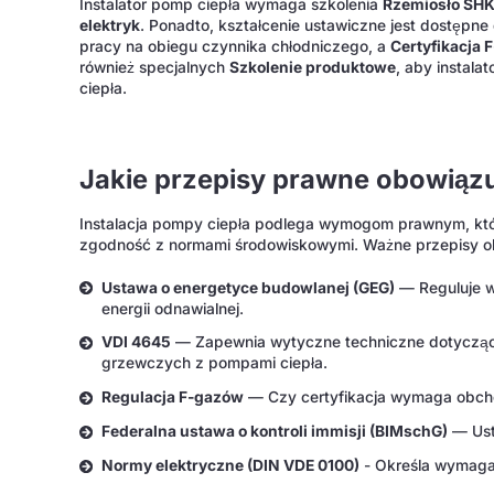
Instalator pomp ciepła wymaga szkolenia
Rzemiosło SH
elektryk
. Ponadto, kształcenie ustawiczne jest dostępne
pracy na obiegu czynnika chłodniczego, a
Certyfikacja 
również specjalnych
Szkolenie produktowe
, aby instala
ciepła.
Jakie przepisy prawne obowiąz
Instalacja pompy ciepła podlega wymogom prawnym, któ
zgodność z normami środowiskowymi. Ważne przepisy o
Ustawa o energetyce budowlanej (GEG)
— Reguluje w
energii odnawialnej.
VDI 4645
— Zapewnia wytyczne techniczne dotyczące 
grzewczych z pompami ciepła.
Regulacja F-gazów
— Czy certyfikacja wymaga obcho
Federalna ustawa o kontroli immisji (BIMschG)
— Usta
Normy elektryczne (DIN VDE 0100)
- Określa wymagan