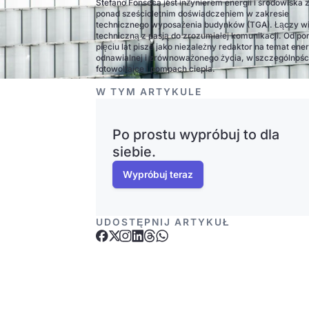
Stefano Fonseca jest inżynierem energii i środowiska 
ponad sześcioletnim doświadczeniem w zakresie
technicznego wyposażenia budynków (TGA). Łączy w
techniczną z pasją do zrozumiałej komunikacji. Od po
pięciu lat pisze jako niezależny redaktor na temat ener
odnawialnej i zrównoważonego życia, w szczególnośc
fotowoltaice i pompach ciepła.
W TYM ARTYKULE
Po prostu wypróbuj to dla
siebie.
Wypróbuj teraz
UDOSTĘPNIJ ARTYKUŁ