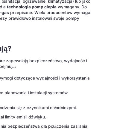
K
(sanitacja, ogrzewanie, klimatyzacja) lub jako
 dla
technologia pomp ciepła
wymagany. Do
F-gas
przepisane. Wielu producentów wymaga
torzy prawidłowo instalowali swoje pompy
ują?
re zapewniają bezpieczeństwo, wydajność i
bejmują:
ymogi dotyczące wydajności i wykorzystania
planowania i instalacji systemów
dzenia się z czynnikami chłodniczymi.
l limity emisji dźwięku.
ia bezpieczeństwa dla połączenia zasilania.