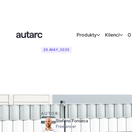
Produkty
Klienci
O
20
.
MAY
,
2025
Kto może zai
AUTOR:
Stefano Fonseca
Freelancer