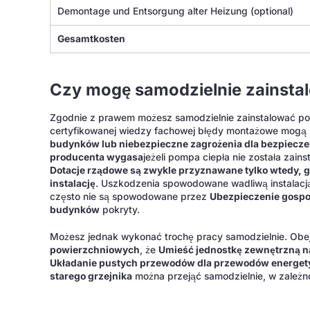
Demontage und Entsorgung alter Heizung (optional)
Gesamtkosten
Czy mogę samodzielnie zainsta
Zgodnie z prawem możesz samodzielnie zainstalować pomp
certyfikowanej wiedzy fachowej błędy montażowe mog
budynków lub niebezpieczne zagrożenia dla bezpiecz
producenta wygasa
jeżeli pompa ciepła nie została zai
Dotacje rządowe są zwykle przyznawane tylko wtedy, gd
instalację
. Uszkodzenia spowodowane wadliwą instalacją
często nie są spowodowane przez
Ubezpieczenie gosp
budynków
pokryty.
Możesz jednak wykonać trochę pracy samodzielnie. Obe
powierzchniowych
, że
Umieść jednostkę zewnętrzną 
Układanie pustych przewodów dla przewodów energet
starego grzejnika
można przejąć samodzielnie, w zależn