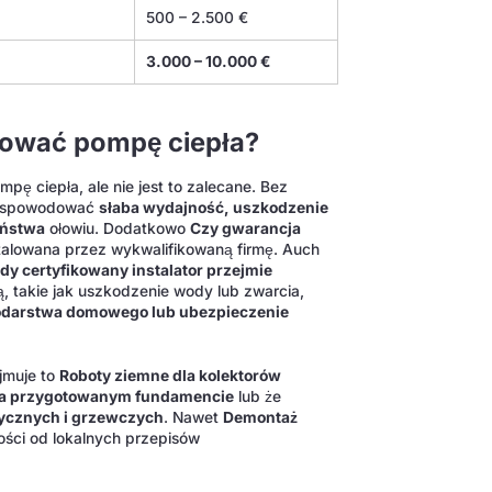
500 – 2.500 €
3.000 – 10.000 €
lować pompę ciepła?
ę ciepła, ale nie jest to zalecane. Bez
ą spowodować
słaba wydajność, uszkodzenie
eństwa
ołowiu. Dodatkowo
Czy gwarancja
nstalowana przez wykwalifikowaną firmę. Auch
y certyfikowany instalator przejmie
, takie jak uszkodzenie wody lub zwarcia,
odarstwa domowego lub ubezpieczenie
jmuje to
Roboty ziemne dla kolektorów
na przygotowanym fundamencie
lub że
ycznych i grzewczych
. Nawet
Demontaż
ości od lokalnych przepisów