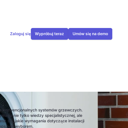
Zaloguj się
Wypróbuj teraz
Umów się na demo
epła?
la konwencjonalnych systemów grzewczych.
maga nie tylko wiedzy specjalistycznej, ale
z się, jakie wymagania dotyczące instalacji
e lepszym wyborem.