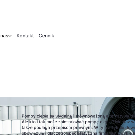
 nas
Kontakt
Cennik
nstalować pompę ci
Pompy ciepła są wydajną i zrównoważoną alternatywą d
Ale kto i tak może zainstalować pompę ciepła? Montaż wy
także podlega przepisom prawnym. W tym artykule dowies
obowiązują i dlaczego specjalistyczna firma jest zwykl