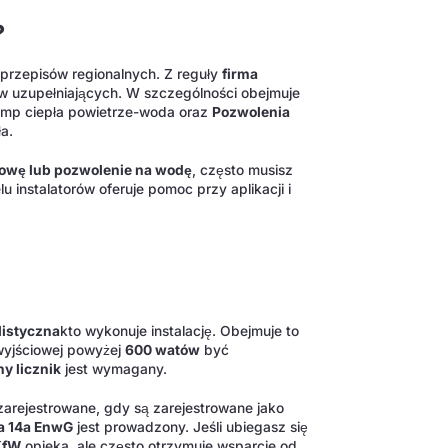
?
 przepisów regionalnych. Z reguły
firma
 uzupełniających. W szczególności obejmuje
mp ciepła powietrze-woda oraz
Pozwolenia
a.
owę lub pozwolenie na wodę
, często musisz
instalatorów oferuje pomoc przy aplikacji i
listyczna
kto wykonuje instalację. Obejmuje to
wyjściowej powyżej
600 watów
być
ny licznik
jest wymagany.
zarejestrowane, gdy są zarejestrowane jako
a 14a EnwG
jest prowadzony. Jeśli ubiegasz się
KfW
opieka, ale często otrzymuje wsparcie od