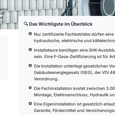
z
iedzę
nad
gii
i o
🔍 Das Wichtigste im Überblick
Nur zertifizierte Fachbetriebe dürfen ein
hydraulische, elektrische und kältetechni
Installateure benötigen eine SHK-Ausbild
sein. Eine F-Gase-Zertifizierung ist für Ar
Die Installation unterliegt gesetzlichen V
Gebäudeenergiegesetz (GEG), der VDI 464
Verordnung.
Die Fachinstallation kostet zwischen 3.
Montage, Elektroanschluss, Hydraulik und
Eine Eigeninstallation ist gesetzlich erla
Garantie, Fördermittel und Versicherungs