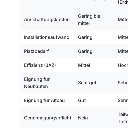
(Er
Gering bis
Anschaffungskosten
Mitt
mittel
Installationsaufwand
Gering
Mitt
Platzbedarf
Gering
Mitt
Effizienz (JAZ)
Mittel
Hoc
Eignung für
Sehr gut
Sehr
Neubauten
Eignung für Altbau
Gut
Sehr
Teil
Genehmigungspflicht
Nein
Tief