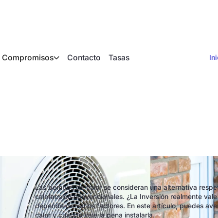
Compromisos
Contacto
Tasas
In
ale la pena una bom
Las bombas de calor se consideran una alternativa respet
calefacción convencionales. ¿La Inversión realmente vale
depende de varios factores. En este artículo, puedes a
calor y cuándo vale la pena instalarla.