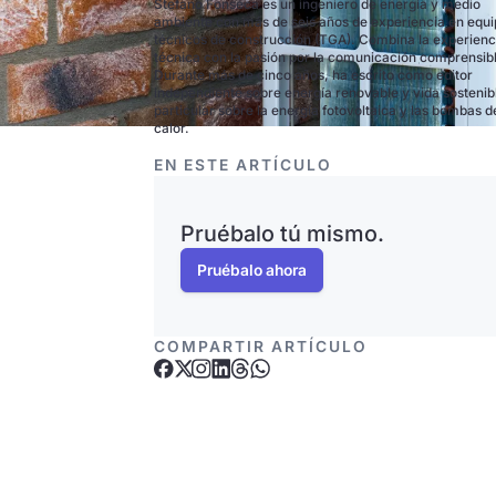
Stefano Fonseca es un ingeniero de energía y medio
ambiente con más de seis años de experiencia en equ
técnicos de construcción (TGA). Combina la experienc
técnica con la pasión por la comunicación comprensib
Durante más de cinco años, ha escrito como editor
independiente sobre energía renovable y vida sostenib
particular sobre la energía fotovoltaica y las bombas d
calor.
EN ESTE ARTÍCULO
Pruébalo tú mismo.
Pruébalo ahora
COMPARTIR ARTÍCULO