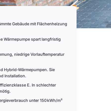
dämmte Gebäude mit Flächenheizung
ne Wärmepumpe spart langfristig
mung, niedrige Vorlauftemperatur
- und Hybrid-Wärmepumpen. Sie
d Installation.
izienzklasse E. In schlechter
ötig.
Energieverbrauch unter 150 kWh/m²