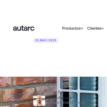
Productos
Clientes
20
.
MAY
,
2025
¿Para quién v
ESCRITO POR
Stefano Fonseca
Trabajador independiente