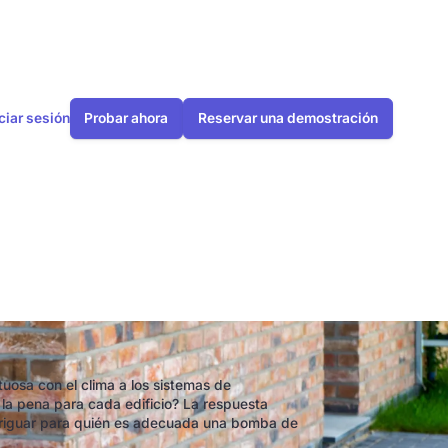
iciar sesión
Probar ahora
Reservar una demostración
ba de calor?
uosa con el clima a los sistemas de
 la pena para cada edificio? La respuesta
veriguar para quién es adecuada una bomba de