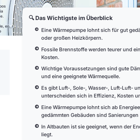
ipos
ia
le.
🔍 Das Wichtigste im Überblick
le, en
Eine Wärmepumpe lohnt sich für gut ge
e
oder großen Heizkörpern.
Fossile Brennstoffe werden teurer und ei
Kosten.
Wichtige Voraussetzungen sind gute Däm
und eine geeignete Wärmequelle.
Es gibt Luft-, Sole-, Wasser-, Luft-Luft
unterscheiden sich in Effizienz, Kosten un
Eine Wärmepumpe lohnt sich ab Energieeff
gedämmten Gebäuden sind Sanierungen n
In Altbauten ist sie geeignet, wenn der 
liegt.