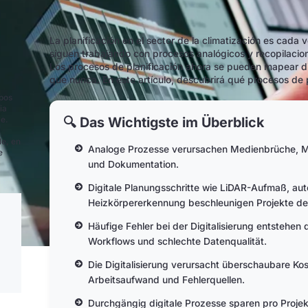
La planificación en el sector de la climatización es cad
siguen trabajando con procesos analógicos y recopilacion
Los procesos de planificación ahora se pueden mapear d
que nunca. En este artículo, descubrirá qué procesos de p
ipos
ia
🔍 Das Wichtigste im Überblick
le.
le, en
Analoge Prozesse verursachen Medienbrüche, M
e
und Dokumentation.
Digitale Planungsschritte wie LiDAR-Aufmaß, au
Heizkörpererkennung beschleunigen Projekte deu
Häufige Fehler bei der Digitalisierung entstehen 
Workflows und schlechte Datenqualität.
Die Digitalisierung verursacht überschaubare Kost
Arbeitsaufwand und Fehlerquellen.
Durchgängig digitale Prozesse sparen pro Projek