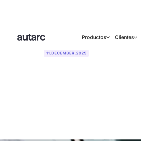
Productos
Clientes
11
.
DECEMBER
,
2025
Digitalice los
empresas de 
(2025)