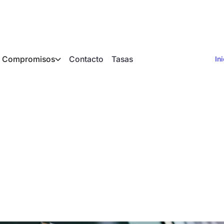
Compromisos
Contacto
Tasas
In
 procesos de planifi
HVAC: así es como 