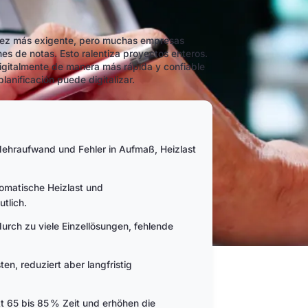
a vez más exigente, pero muchas empresas
es de notas. Esto ralentiza proyectos enteros.
igitalmente de manera más rápida y confiable
lanificación puede digitalizar.
ehraufwand und Fehler in Aufmaß, Heizlast
tomatische Heizlast und
tlich.
durch zu viele Einzellösungen, fehlende
en, reduziert aber langfristig
t 65 bis 85 % Zeit und erhöhen die