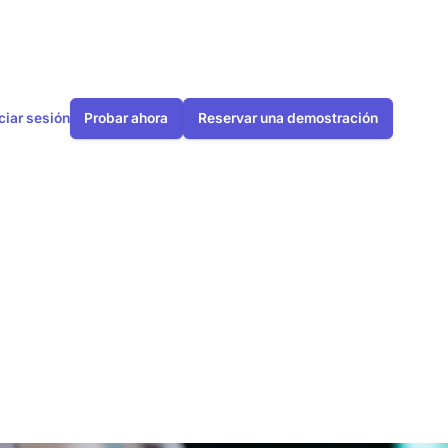
iciar sesión
Probar ahora
Reservar una demostración
cación en las
funciona