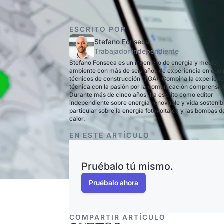
ESCRITO POR
Stefano Fonseca
Trabajador independiente
Stefano Fonseca es un ingeniero de energía y medio
ambiente con más de seis años de experiencia en equ
técnicos de construcción (TGA). Combina la experienc
técnica con la pasión por la comunicación comprensib
Durante más de cinco años, ha escrito como editor
independiente sobre energía renovable y vida sostenib
particular sobre la energía fotovoltaica y las bombas d
calor.
EN ESTE ARTÍCULO
Pruébalo tú mismo.
Pruébalo ahora
COMPARTIR ARTÍCULO