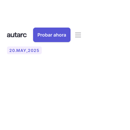
Probar ahora
20
.
MAY
,
2025
Bafa: cambios en las
directrices de financiación
para los sistemas de
calefacción desde enero de
2023