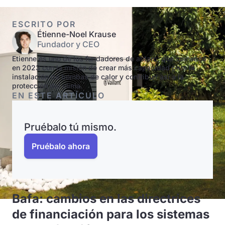
ESCRITO POR
Étienne-Noel Krause
Fundador y CEO
Etienne es uno de los fundadores de autarc, que comenzó
en 2023 con la misión de crear más capacidad para la
instalación de bombas de calor y contribuir así a la
protección del clima.
EN ESTE ARTÍCULO
Pruébalo tú mismo.
Pruébalo ahora
Bafa: cambios en las directrices
de financiación para los sistemas