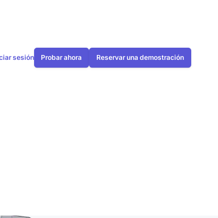
iciar sesión
Probar ahora
Reservar una demostración
lculo
el que