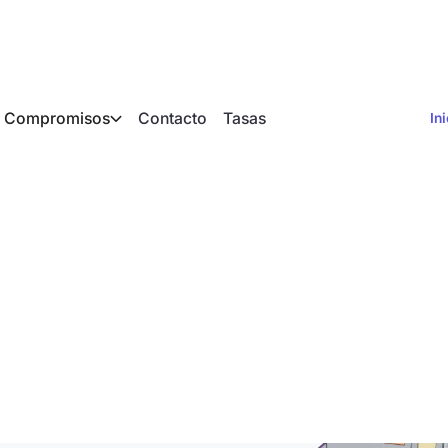
Compromisos
Contacto
Tasas
In
ferencia entre un cá
 la carga térmica y 
a norma DIN?