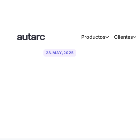
Productos
Clientes
28
.
MAY
,
2025
¿Cuál es la di
aproximado de
cumple con l