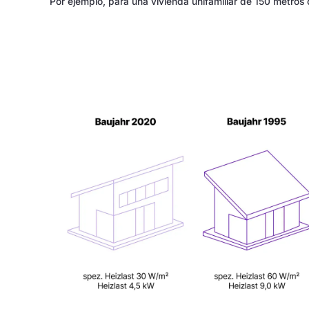
Por ejemplo, para una vivienda unifamiliar de 150 metros 