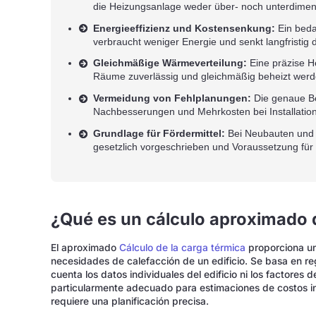
die Heizungsanlage weder über- noch unterdimens
Energieeffizienz und Kostensenkung:
Ein beda
verbraucht weniger Energie und senkt langfristig 
Gleichmäßige Wärmeverteilung:
Eine präzise He
Räume zuverlässig und gleichmäßig beheizt werd
Vermeidung von Fehlplanungen:
Die genaue Be
Nachbesserungen und Mehrkosten bei Installation
Grundlage für Fördermittel:
Bei Neubauten und S
gesetzlich vorgeschrieben und Voraussetzung für
¿Qué es un cálculo aproximado d
El aproximado
Cálculo de la carga térmica
proporciona una
necesidades de calefacción de un edificio. Se basa en re
cuenta los datos individuales del edificio ni los factores 
particularmente adecuado para estimaciones de costos ini
requiere una planificación precisa.