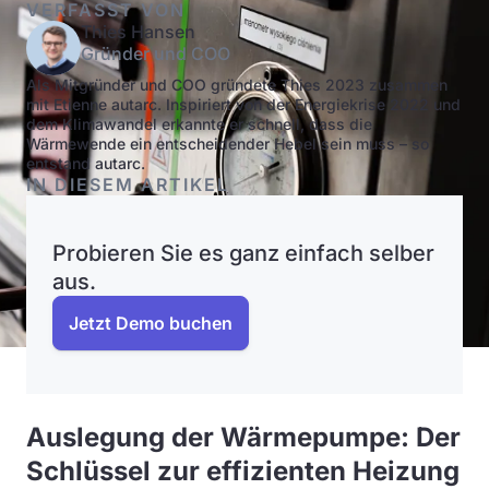
VERFASST VON
Thies Hansen
Gründer und COO
Als Mitgründer und COO gründete Thies 2023 zusammen
mit Etienne autarc. Inspiriert von der Energiekrise 2022 und
dem Klimawandel erkannte er schnell, dass die
Wärmewende ein entscheidender Hebel sein muss – so
entstand autarc.
IN DIESEM ARTIKEL
Probieren Sie es ganz einfach selber
aus.
Jetzt Demo buchen
Auslegung der Wärmepumpe: Der
Schlüssel zur effizienten Heizung