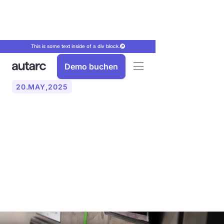
This is some text inside of a div block.
Demo buchen
20
.
MAY
,
2025
Auslegung der
Wärmepumpe: Der
Schlüssel zur effizienten
Heizung