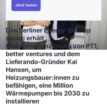
Jetzt testen
Das Berliner Energy-Startup
autarc erhält
Millionenfinanzierung von PT1,
better ventures und dem
Lieferando-Gründer Kai
Hansen, um
Heizungsbauer:innen zu
befähigen, eine Million
Wärmepumpen bis 2030 zu
installieren