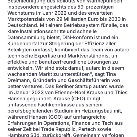
Beschleunigung des Rollouts von Wärmepumpen,
insbesondere angesichts des 59-prozentigen
Wachstums im Jahr 2022 und des erwarteten
Marktpotenzials von 29 Milliarden Euro bis 2030 in
Deutschland. Mit einem Betriebssystem für alle, das
klare Installationsschritte und schnelle
Datensammlung bietet, DIN-konform ist und ein
Kundenportal zur Steigerung der Effizienz aller
Beteiligten umfasst, kombiniert das Team von autarc
technische Expertise und Marktverständnis, um
effektive und benutzerfreundliche Lösungen zu
entwickeln. Wir sind stolz darauf, autarc in diesem
wachsenden Markt zu unterstützen“, sagt Tina
Dreimann, Gründerin und Geschäftsführerin von
better ventures. Das Berliner Startup autarc wurde
im Januar 2023 von Etienne-Noel Krause und Thies
Hansen gegründet. Krause (CEO) bringt
umfassende Fachkenntnisse aus seinem
berufsbegleitenden Studium im Heizungsbau mit,
während Hansen (COO) auf umfangreiche
Erfahrungen in Operations, Finance und Tech aus
seiner Zeit bei Trade Republic, Partech sowie
Hamburg Süd, zurückgreift. Gemeinsam verfolgen