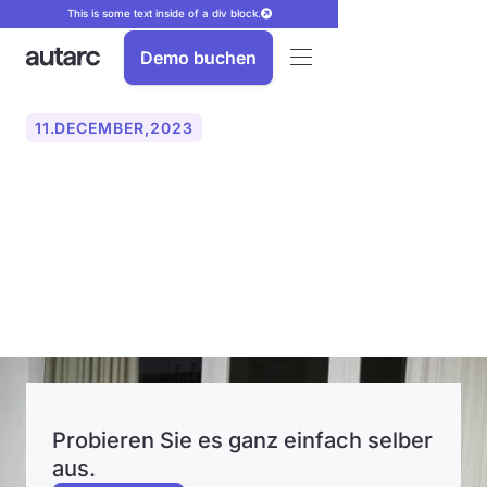
This is some text inside of a div block.
Demo buchen
11
.
DECEMBER
,
2023
Das Berliner Energy-
Startup autarc erhält
Millionenfinanzierung
Probieren Sie es ganz einfach selber
aus.