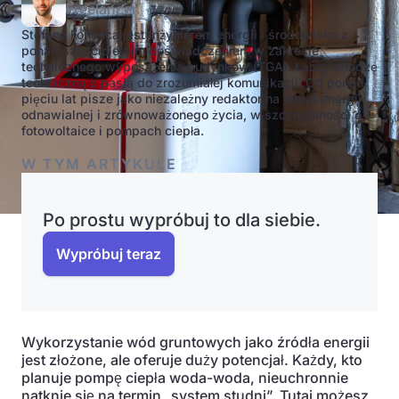
Freelancer
Stefano Fonseca jest inżynierem energii i środowiska z
ponad sześcioletnim doświadczeniem w zakresie
technicznego wyposażenia budynków (TGA). Łączy wiedzę
techniczną z pasją do zrozumiałej komunikacji. Od ponad
pięciu lat pisze jako niezależny redaktor na temat energii
odnawialnej i zrównoważonego życia, w szczególności o
fotowoltaice i pompach ciepła.
W TYM ARTYKULE
Po prostu wypróbuj to dla siebie.
Wypróbuj teraz
Wykorzystanie wód gruntowych jako źródła energii
jest złożone, ale oferuje duży potencjał. Każdy, kto
planuje pompę ciepła woda-woda, nieuchronnie
natknie się na termin „system studni”. Tutaj możesz