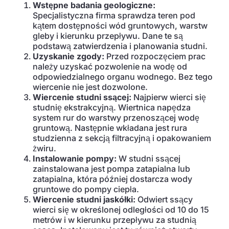
Wstępne badania geologiczne:
Specjalistyczna firma sprawdza teren pod
kątem dostępności wód gruntowych, warstw
gleby i kierunku przepływu. Dane te są
podstawą zatwierdzenia i planowania studni.
Uzyskanie zgody:
Przed rozpoczęciem prac
należy uzyskać pozwolenie na wodę od
odpowiedzialnego organu wodnego. Bez tego
wiercenie nie jest dozwolone.
Wiercenie studni ssącej:
Najpierw wierci się
studnię ekstrakcyjną. Wiertnica napędza
system rur do warstwy przenoszącej wodę
gruntową. Następnie wkładana jest rura
studzienna z sekcją filtracyjną i opakowaniem
żwiru.
Instalowanie pompy:
W studni ssącej
zainstalowana jest pompa zatapialna lub
zatapialna, która później dostarcza wody
gruntowe do pompy ciepła.
Wiercenie studni jaskółki:
Odwiert ssący
wierci się w określonej odległości od 10 do 15
metrów i w kierunku przepływu za studnią