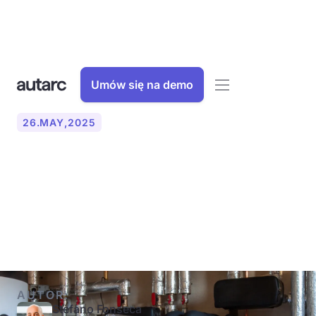
Umów się na demo
26
.
MAY
,
2025
Studnie do pomp ciepła:
planowanie, budowa,
koszty i regulacje (2025)
AUTOR:
Stefano Fonseca